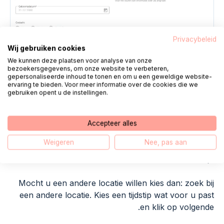
Privacybeleid
Wij gebruiken cookies
تكبير
We kunnen deze plaatsen voor analyse van onze
bezoekersgegevens, om onze website te verbeteren,
gepersonaliseerde inhoud te tonen en om u een geweldige website-
ervaring te bieden. Voor meer informatie over de cookies die we
gebruiken opent u de instellingen.
Kies een tijdstip
4.
De afsprakenplanner toont de momenten die voldoen
Accepteer alles
aan de voorkeursdatum en locatie. Mocht u toch een
Weigeren
Nee, pas aan
ander moment willen kies dan: zoek op andere datum
of tijd.
Mocht u een andere locatie willen kies dan: zoek bij
een andere locatie. Kies een tijdstip wat voor u past
en klik op volgende.