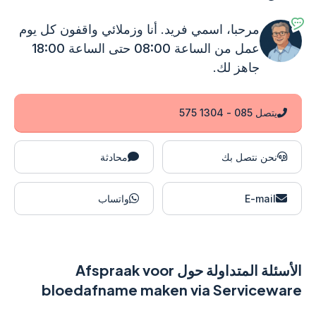
مرحبا، اسمي فريد. أنا وزملائي واقفون
كل يوم
عمل من الساعة 08:00 حتى الساعة 18:00
جاهز لك.
يتصل 085 - 1304 575
نحن نتصل بك
محادثة
E-mail
واتساب
الأسئلة المتداولة حول Afspraak voor
bloedafname maken via Serviceware