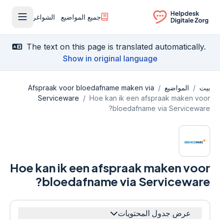
جميع المواضيع
الشواغر
فتح القا
Ga naar de homepagina
The text on this page is translated automatically.
Show in original language
بيت
/
المواضيع
/
Afspraak voor bloedafname maken via
Serviceware
/
Hoe kan ik een afspraak maken voor
bloedafname via Serviceware?
Hoe kan ik een afspraak maken voor
bloedafname via Serviceware?
عرض جدول المحتويات