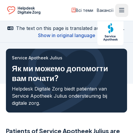
Всі теми
Вакансії
Відк
Ga naar de homepagina
The text on this page is translated automatically.
Show in original language
Service Apotheek Julius
Як ми можемо допомогти
вам почати?
Helpdesk Digitale Zorg biedt patiënten van
Service Apotheek Julius ondersteuning bij
digitale zorg.
Patients of Service Apotheek Julius are