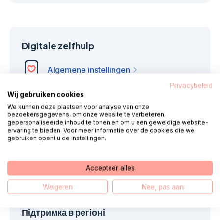
Digitale zelfhulp
Algemene instellingen
Privacybeleid
Wij gebruiken cookies
Цифрова безпека
We kunnen deze plaatsen voor analyse van onze
bezoekersgegevens, om onze website te verbeteren,
Підтвердження електронною
gepersonaliseerde inhoud te tonen en om u een geweldige website-
ervaring te bieden. Voor meer informatie over de cookies die we
поштою
gebruiken opent u de instellingen.
DigiD, тренуйся крок за кроком
Accepteer alles
Weigeren
Nee, pas aan
Підтримка в регіоні