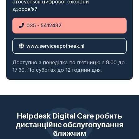
стосується цифрової охорони
здоров’я?
035 - 5412432
Phone
www.serviceapotheek.nl
Website
Доступно з понеділка по п’ятницю з 8:00 до
17:30. По суботах до 12 години дня.
Helpdesk Digital Care робить
дистанційне обслуговування
ближчим