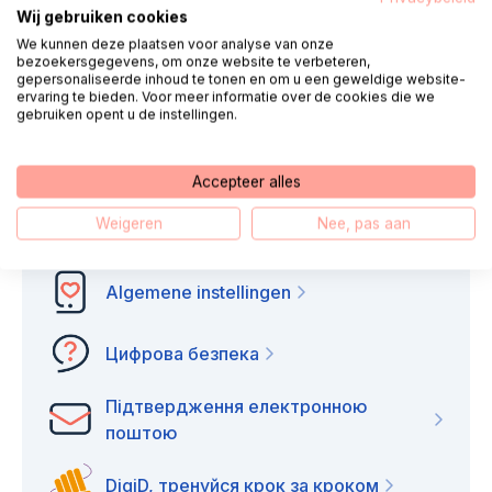
Wij gebruiken cookies
Ми телефонуємо вам
Чат
We kunnen deze plaatsen voor analyse van onze
bezoekersgegevens, om onze website te verbeteren,
gepersonaliseerde inhoud te tonen en om u een geweldige website-
E-mail
WhatsApp
ervaring te bieden. Voor meer informatie over de cookies die we
gebruiken opent u de instellingen.
Accepteer alles
Weigeren
Nee, pas aan
Digitale zelfhulp
Algemene instellingen
Цифрова безпека
Підтвердження електронною
поштою
DigiD, тренуйся крок за кроком