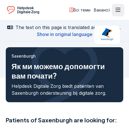
Всі теми
Вакансії
Відк
Ga naar de homepagina
The text on this page is translated automatically.
Show in original language
Saxenburgh
Як ми можемо допомогти
вам почати?
Helpdesk Digitale Zorg biedt patiënten van
Saxenburgh ondersteuning bij digitale zorg.
Patients of Saxenburgh are looking for: