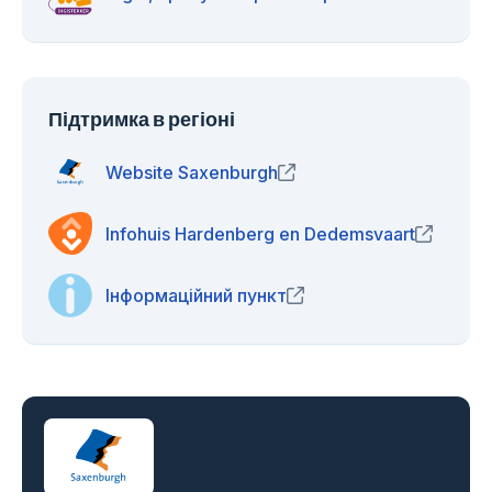
Підтримка в регіоні
Website Saxenburgh
(opens in new window)
Infohuis Hardenberg en Dedemsvaart
(opens 
Інформаційний пункт
(opens in new window)