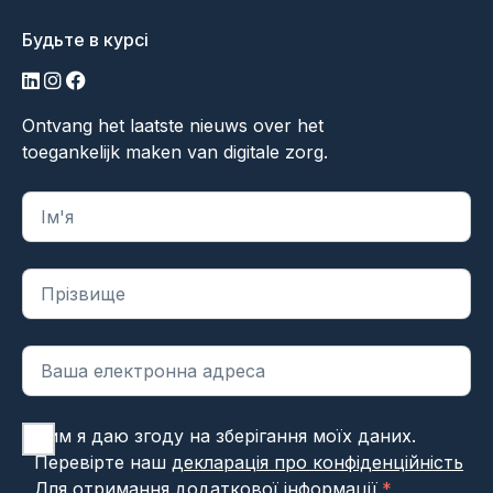
Будьте в курсі
LinkedIn
Інстаграм
Фейсбук
Ontvang het laatste nieuws over het
toegankelijk maken van digitale zorg.
"
*
" вказує на обов'язкові поля
Цим я даю згоду на зберігання моїх даних.
Перевірте наш
декларація про конфіденційність
Для отримання додаткової інформації.
*