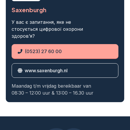
Saxenburgh
У вас є запитання, яке не
стосується цифрової охорони
здоров’я?
(0523) 27 60 00
Phone
www.saxenburgh.nl
Website
Maandag t/m vrijdag bereikbaar van
08:30 – 12:00 uur & 13:00 – 16.30 uur