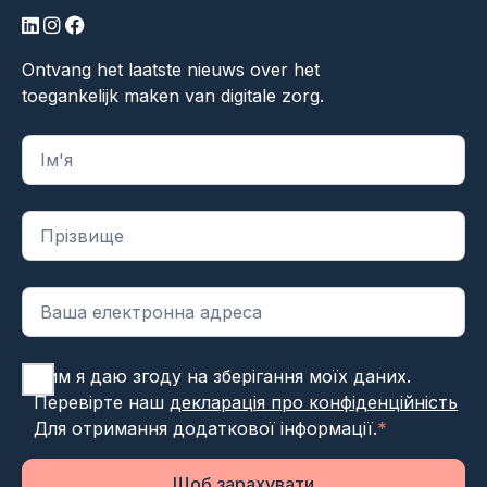
LinkedIn
Інстаграм
Фейсбук
Ontvang het laatste nieuws over het
toegankelijk maken van digitale zorg.
"
*
" вказує на обов'язкові поля
Цим я даю згоду на зберігання моїх даних.
Перевірте наш
декларація про конфіденційність
Для отримання додаткової інформації.
*
Щоб зарахувати