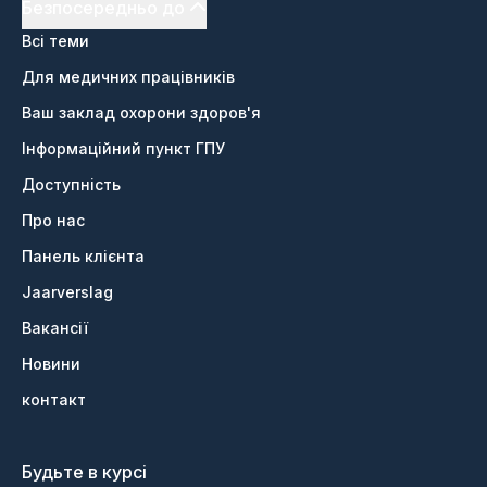
Безпосередньо до
Всі теми
Для медичних працівників
Ваш заклад охорони здоров'я
Інформаційний пункт ГПУ
Доступність
Про нас
Панель клієнта
Jaarverslag
Вакансії
Новини
контакт
Будьте в курсі