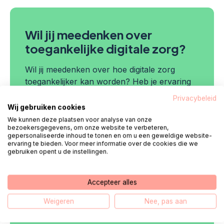
Wil jij meedenken over
toegankelijke digitale zorg?
Wil jij meedenken over hoe digitale zorg
toegankelijker kan worden? Heb je ervaring
met digitale zorg en wil je jouw stem laten
Privacybeleid
horen? Meld je dan aan voor ons
Wij gebruiken cookies
cliëntenpanel!
We kunnen deze plaatsen voor analyse van onze
bezoekersgegevens, om onze website te verbeteren,
We zoeken mensen van verschillende
gepersonaliseerde inhoud te tonen en om u een geweldige website-
leeftijden, achtergronden en digitale
ervaring te bieden. Voor meer informatie over de cookies die we
gebruiken opent u de instellingen.
vaardigheidsniveaus.
Samen maken we digitale zorg beter.
Accepteer alles
Meld je hier aan
Weigeren
Nee, pas aan
Посилання відкриється в нов