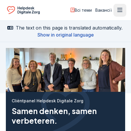
Всі теми
Вакансії
Відк
Ga naar de homepagina
The text on this page is translated automatically.
Show in original language
Cliëntpanel Helpdesk Digitale Zorg
Samen denken, samen
verbeteren.