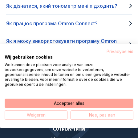
Як дізнатися, який тонометр мені підходить?
Як працює програма Omron Connect?
Як я можу використовувати програму Omron
Connect?
Privacybeleid
Wij gebruiken cookies
We kunnen deze plaatsen voor analyse van onze
Де я можу придбати продукт Omron?
bezoekersgegevens, om onze website te verbeteren,
gepersonaliseerde inhoud te tonen en om u een geweldige website-
ervaring te bieden. Voor meer informatie over de cookies die we
gebruiken opent u de instellingen.
Accepteer alles
Helpdesk Digital Care робить
Weigeren
Nee, pas aan
дистанційне обслуговування
ближчим