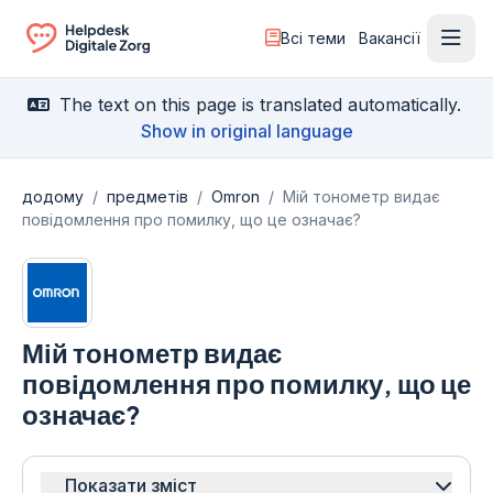
Всі теми
Вакансії
Відк
Ga naar de homepagina
The text on this page is translated automatically.
Show in original language
додому
/
предметів
/
Omron
/
Мій тонометр видає
повідомлення про помилку, що це означає?
Мій тонометр видає
повідомлення про помилку, що це
означає?
Показати зміст