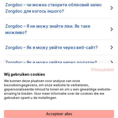
Zorgdoc – чи можна створити обліковий запис
Zorgdoc для когось іншого?
Zorgdoc – Я не можу знайти ліки. Як таке
можливо?
Zorgdoc – Як я можу увійти через веб-сайт?
Zorgdoc – Як я можу увійти через додаток?
Privacybeleid
Wij gebruiken cookies
Zorgdoc – Я забув свій пароль, що тепер?
We kunnen deze plaatsen voor analyse van onze
bezoekersgegevens, om onze website te verbeteren,
gepersonaliseerde inhoud te tonen en om u een geweldige website-
Zorgdoc – Як видалити обліковий запис/дані?
ervaring te bieden. Voor meer informatie over de cookies die we
gebruiken opent u de instellingen.
Heeft u een andere vraag over PGO´s?
Accepteer alles