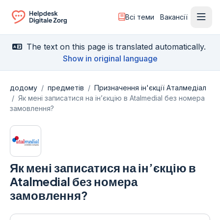
Всі теми
Вакансії
Відк
Ga naar de homepagina
The text on this page is translated automatically.
Show in original language
додому
/
предметів
/
Призначення ін'єкції Аталмедіал
/
Як мені записатися на ін’єкцію в Atalmedial без номера
замовлення?
Як мені записатися на ін’єкцію в
Atalmedial без номера
замовлення?