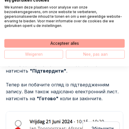
Wij gebruiken cookies
Збільшити
We kunnen deze plaatsen voor analyse van onze
bezoekersgegevens, om onze website te verbeteren,
gepersonaliseerde inhoud te tonen en om u een geweldige website-
ervaring te bieden. Voor meer informatie over de cookies die we
gebruiken opent u de instellingen.
4.
Заповніть дані
Тепер заповніть свої особисті дані та натисніть
Accepteer alles
'Наступний
'.
Weigeren
Nee, pas aan
Відображаються доступні дати. Клацніть на
крапку для зустрічі, яка вам підходить, і
натисніть
"Підтвердити"
.
Тепер ви побачите огляд із підтвердженням
запису. Вам також надіслано електронний лист.
натисніть на
"Готово"
коли ви закінчите.
Збільшити