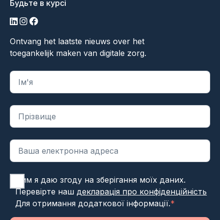
Будьте в курсі
LinkedIn
Інстаграм
Фейсбук
Ontvang het laatste nieuws over het
toegankelijk maken van digitale zorg.
"
*
" вказує на обов'язкові поля
Цим я даю згоду на зберігання моїх даних.
Перевірте наш
декларація про конфіденційність
Для отримання додаткової інформації.
*