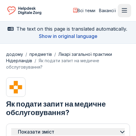
Всі теми
Вакансії
Відк
Ga naar de homepagina
The text on this page is translated automatically.
Show in original language
додому
/
предметів
/
Лікарі загальної практики
Нідерландів
/
Як подати запит на медичне
обслуговування?
Як подати запит на медичне
обслуговування?
Показати зміст