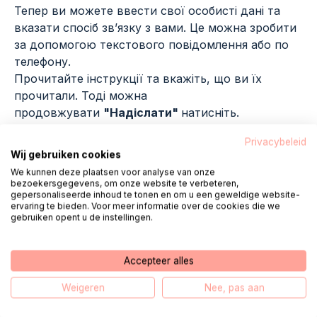
Тепер ви можете ввести свої особисті дані та
вказати спосіб зв’язку з вами. Це можна зробити
за допомогою текстового повідомлення або по
телефону.
Прочитайте інструкції та вкажіть, що ви їх
прочитали. Тоді можна
продовжувати
"Надіслати"
натисніть.
Privacybeleid
контакт
Wij gebruiken cookies
We kunnen deze plaatsen voor analyse van onze
bezoekersgegevens, om onze website te verbeteren,
Привіт, мене звати Фред. Ми з
gepersonaliseerde inhoud te tonen en om u een geweldige website-
ervaring te bieden. Voor meer informatie over de cookies die we
колегами стоїмо
кожного робочого
gebruiken opent u de instellingen.
дня з 08:00 до 18:00
готовий для вас.
Accepteer alles
Телефонуйте 085 - 1304 575
Weigeren
Nee, pas aan