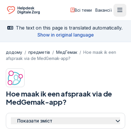
Всі теми
Вакансії
Відк
Ga naar de homepagina
The text on this page is translated automatically.
Show in original language
додому
/
предметів
/
МедГемак
/
Hoe maak ik een
afspraak via de MedGemak-app?
Hoe maak ik een afspraak via de
MedGemak-app?
Показати зміст