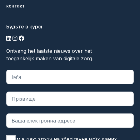
контакт
Будьте в курсі
LinkedIn
Інстаграм
Фейсбук
Ontvang het laatste nieuws over het
toegankelijk maken van digitale zorg.
"
*
" вказує на обов'язкові поля
Цим я даю згоду на зберігання моїх даних.