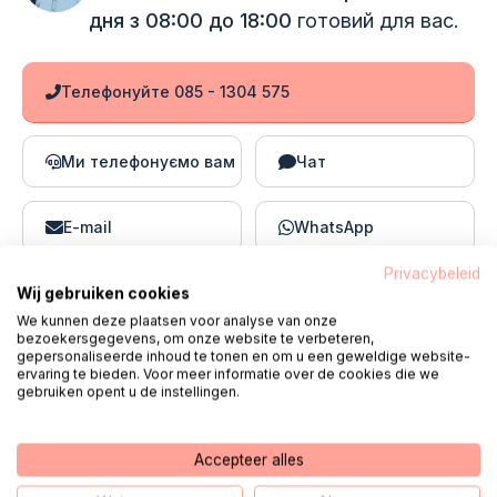
дня з 08:00 до 18:00
готовий для вас.
Телефонуйте 085 - 1304 575
Ми телефонуємо вам
Чат
E-mail
WhatsApp
Privacybeleid
Wij gebruiken cookies
We kunnen deze plaatsen voor analyse van onze
Поширені запитання про MedGemak
bezoekersgegevens, om onze website te verbeteren,
gepersonaliseerde inhoud te tonen en om u een geweldige website-
ervaring te bieden. Voor meer informatie over de cookies die we
gebruiken opent u de instellingen.
Wat kan ik regelen met de MedGemak-app?
Accepteer alles