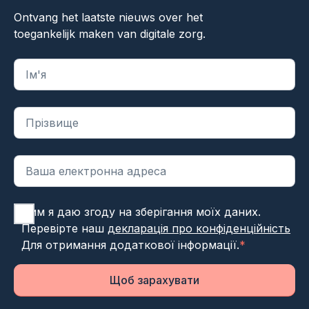
Ontvang het laatste nieuws over het
toegankelijk maken van digitale zorg.
"
*
" вказує на обов'язкові поля
Цим я даю згоду на зберігання моїх даних.
Перевірте наш
декларація про конфіденційність
Для отримання додаткової інформації.
*
Щоб зарахувати