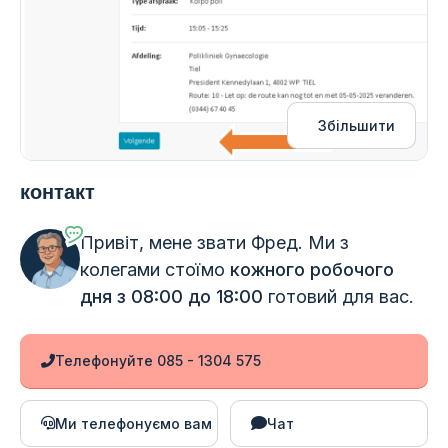
Збільшити
контакт
Привіт, мене звати Фред. Ми з
колегами стоїмо
кожного робочого
дня з 08:00 до 18:00
готовий для вас.
Телефонуйте 085 - 1304 575
Ми телефонуємо вам
Чат