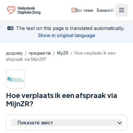
Всі теми
Вакансії
Відк
Ga naar de homepagina
The text on this page is translated automatically.
Show in original language
додому
/
предметів
/
MyZR
/
Hoe verplaats ik een
afspraak via MijnZR?
Hoe verplaats ik een afspraak via
MijnZR?
Показати зміст