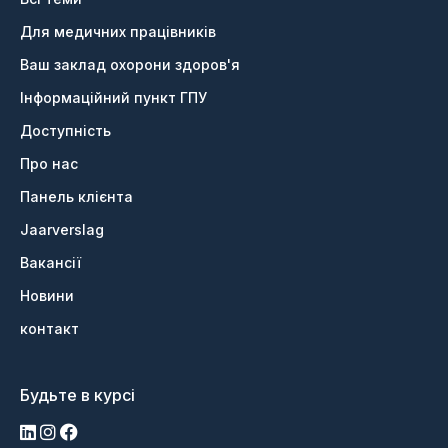
Для медичних працівників
Ваш заклад охорони здоров'я
Інформаційний пункт ГПУ
Доступність
Про нас
Панель клієнта
Jaarverslag
Вакансії
Новини
контакт
Будьте в курсі
LinkedIn
Інстаграм
Фейсбук