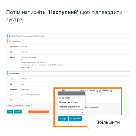
Потім натисніть
'Наступний'
щоб підтвердити
зустріч
.
Збільшити