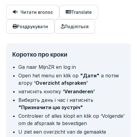
Читати вголос
Translate
Роздрукувати
Поділіться
Коротко про кроки
Ga naar MijnZR en log in
Open het menu en klik op
"Дати"
а потім
вгору
‘Overzicht afspraken’
натисніть кнопку
‘Veranderen’
Виберіть день і час і натисніть
"Призначити цю зустріч"
Controleer of alles klopt en klik op ‘Volgende’
om de afspraak te bevestigen
U ziet een overzicht van de gemaakte