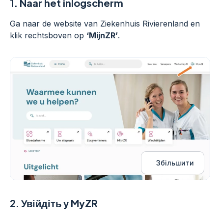
1.
Naar het inlogscherm
Ga naar de website van Ziekenhuis Rivierenland en
klik rechtsboven op
‘MijnZR’
.
Збільшити
2.
Увійдіть у MyZR