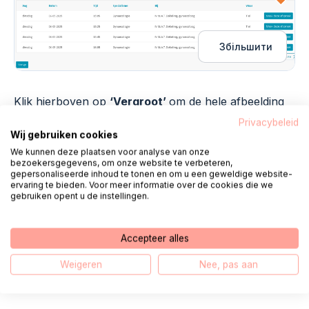
Збільшити
Klik hierboven op
‘Vergroot’
om de hele afbeelding
te zien.
Privacybeleid
Wij gebruiken cookies
We kunnen deze plaatsen voor analyse van onze
6.
Afspraak verzetten
bezoekersgegevens, om onze website te verbeteren,
gepersonaliseerde inhoud te tonen en om u een geweldige website-
ervaring te bieden. Voor meer informatie over de cookies die we
Nu bent u op het controle scherm.
gebruiken opent u de instellingen.
Hier ziet u uw oude afspraak en uw nieuwe
afspraken.
Accepteer alles
Onderaan de pagina kiest u de reden waarom u de
Weigeren
Nee, pas aan
afspraak verzet.