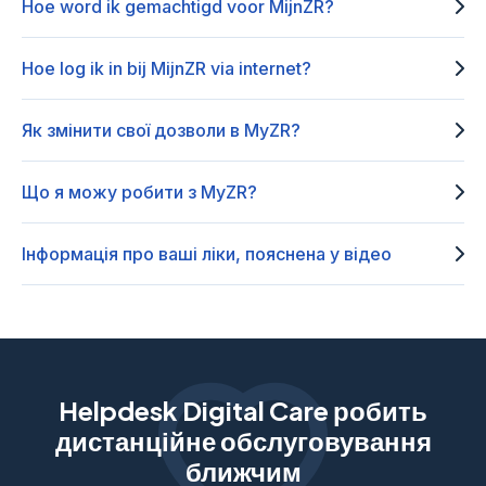
Hoe word ik gemachtigd voor MijnZR?
Hoe log ik in bij MijnZR via internet?
Як змінити свої дозволи в MyZR?
Що я можу робити з MyZR?
Інформація про ваші ліки, пояснена у відео
Helpdesk Digital Care робить
дистанційне обслуговування
ближчим