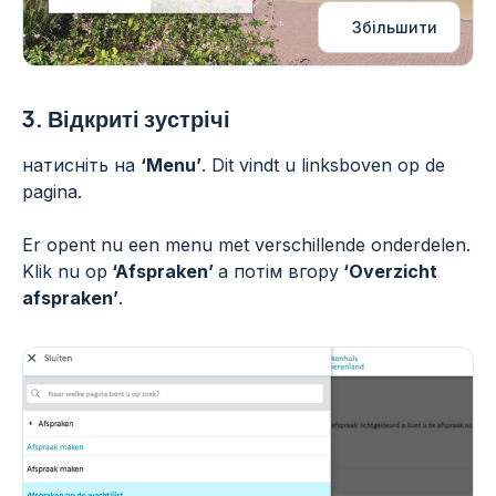
Збільшити
3.
Відкриті зустрічі
натисніть на
‘Menu’
. Dit vindt u linksboven op de
pagina.
Er opent nu een menu met verschillende onderdelen.
Klik nu op
‘Afspraken’
а потім вгору
‘Overzicht
afspraken’
.