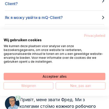
Client?
Як я можу увійти в mQ-Client?
Як записатися на прийом в mQ-Client?
Privacybeleid
Wij gebruiken cookies
Як я можу переглянути свій файл у mQ-Client?
We kunnen deze plaatsen voor analyse van onze
bezoekersgegevens, om onze website te verbeteren,
gepersonaliseerde inhoud te tonen en om u een geweldige website-
ervaring te bieden. Voor meer informatie over de cookies die we
Як я можу змінити/скасувати свій запис у mQ-
gebruiken opent u de instellingen.
Client?
Accepteer alles
Weigeren
Nee, pas aan
контакт
Привіт, мене звати Фред. Ми з
колегами стоїмо
кожного робочого