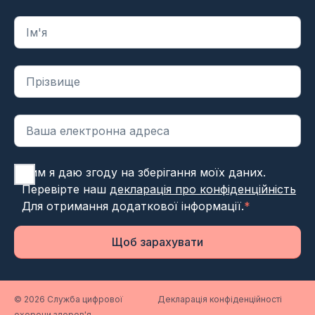
"
*
" вказує на обов'язкові поля
Цим я даю згоду на зберігання моїх даних.
Перевірте наш
декларація про конфіденційність
Для отримання додаткової інформації.
*
Щоб зарахувати
© 2026 Служба цифрової
Декларація конфіденційності
охорони здоров'я