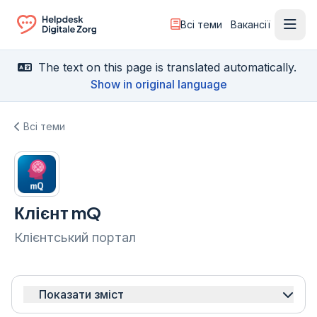
Всі теми
Вакансії
Відк
Ga naar de homepagina
The text on this page is translated automatically.
Show in original language
Всі теми
Клієнт mQ
Клієнтський портал
Показати зміст