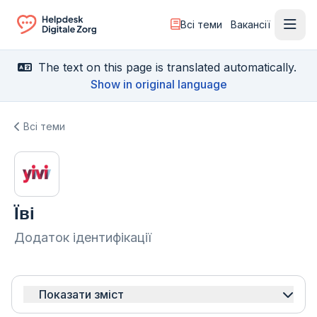
Всі теми
Вакансії
Відк
Ga naar de homepagina
The text on this page is translated automatically.
Show in original language
Всі теми
Їві
Додаток ідентифікації
Показати зміст