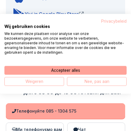
Yivi in Google Play Store
(opens in new window)
Privacybeleid
Wij gebruiken cookies
Демо-сайт Yivi
(opens in new window)
We kunnen deze plaatsen voor analyse van onze
bezoekersgegevens, om onze website te verbeteren,
gepersonaliseerde inhoud te tonen en om u een geweldige website-
ervaring te bieden. Voor meer informatie over de cookies die we
gebruiken opent u de instellingen.
контакт
Accepteer alles
Привіт, мене звати Фред. Ми з
Weigeren
Nee, pas aan
колегами стоїмо
кожного робочого
дня з 08:00 до 18:00
готовий для вас.
Телефонуйте 085 - 1304 575
Ми телефонуємо вам
Чат