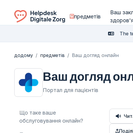
Ваш зак
предметів
здоров'
Ga naar de homepagina
The te
додому
/
предметів
/
Ваш догляд онлайн
Ваш догляд он
Портал для пацієнтів
Що таке ваше
Чит
обслуговування онлайн?
Поділ