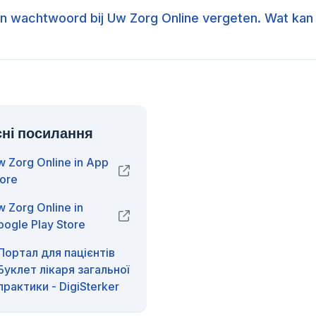
jn wachtwoord bij Uw Zorg Online vergeten. Wat kan 
ні посилання
w Zorg Online in App
(opens in new window)
tore
 Zorg Online in
(opens in new window)
oogle Play Store
Портал для пацієнтів
Буклет лікаря загальної
практики - DigiSterker