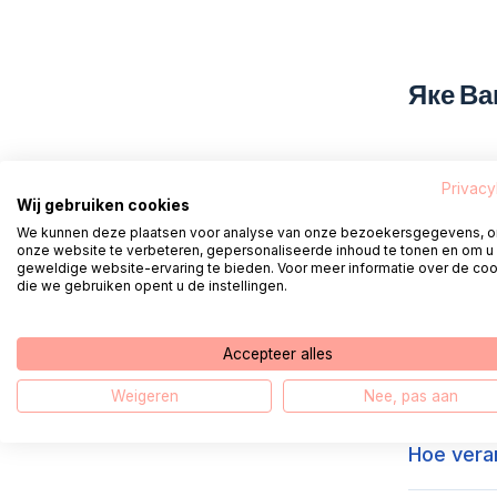
Яке Ва
Hoe log i
Privacy
Wij gebruiken cookies
We kunnen deze plaatsen voor analyse van onze bezoekersgegevens, 
Hoe maak 
onze website te verbeteren, gepersonaliseerde inhoud te tonen en om u
geweldige website-ervaring te bieden. Voor meer informatie over de co
die we gebruiken opent u de instellingen.
Hoe log i
Accepteer alles
Hoe koppe
Weigeren
Nee, pas aan
Hoe veran