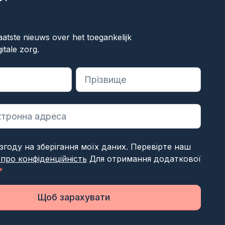
к
aatste nieuws over het toegankelijk
itale zorg.
на обов'язкові поля
згоду на зберігання моїх даних. Перевірте наш
 про конфіденційність
Для отримання додаткової
*
Щоб зарахувати