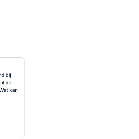
n
d bij
nline
 Wat kan
я