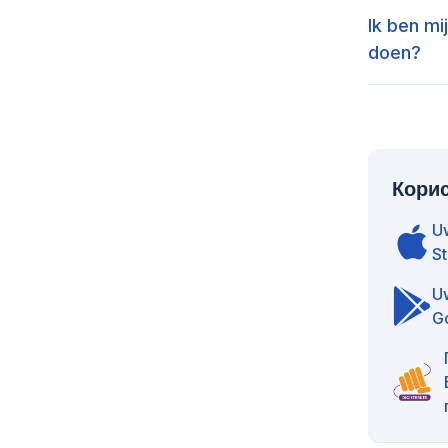
Ik ben mi
doen?
Корис
U
S
Uw
G