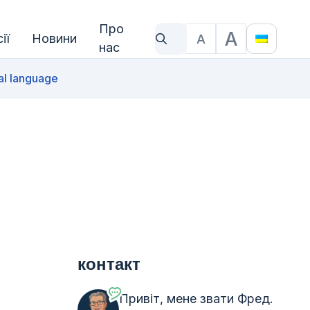
Про
A
ії
Новини
A
Що ти шукаєш?
Розмір тексту
Translat
нас
al language
контакт
Привіт, мене звати Фред.