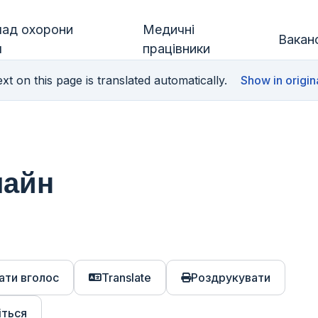
лад охорони
Медичні
Ваканс
я
працівники
xt on this page is translated automatically.
Show in origin
лайн
ати вголос
Translate
Роздрукувати
іться