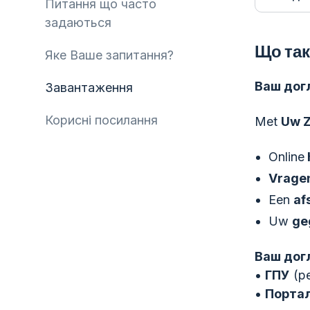
Питання що часто
задаються
Що так
Яке Ваше запитання?
Ваш дог
Завантаження
Корисні посилання
Met
Uw Z
Online
Vragen
Een
af
Uw
ge
Ваш дог
•
ГПУ
(pe
•
Портал