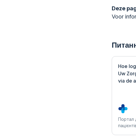
Deze pa
Voor info
Питанн
Hoe log 
Uw Zorg
via de 
Портал 
пацієнті