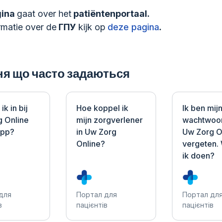
gina
gaat over het
patiëntenportaal.
rmatie over de
ГПУ
kijk op
deze pagina
.
я що часто задаються
ik in bij
Hoe koppel ik
Ik ben mij
 Online
mijn zorgverlener
wachtwoor
app?
in Uw Zorg
Uw Zorg O
Online?
vergeten.
ik doen?
для
Портал для
Портал дл
в
пацієнтів
пацієнтів