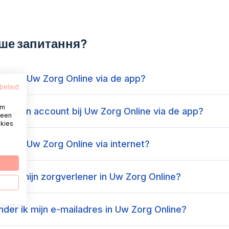
ше запитання?
k in bij Uw Zorg Online via de app?
beleid
om
ik een account bij Uw Zorg Online via de app?
 een
okies
k in bij Uw Zorg Online via internet?
l ik mijn zorgverlener in Uw Zorg Online?
der ik mijn e-mailadres in Uw Zorg Online?