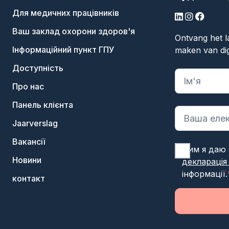
Для медичних працівників
LinkedIn
Інстаграм
Фейсбу
Ваш заклад охорони здоров'я
Ontvang het l
Інформаційний пункт ГПУ
maken van dig
Доступність
"
*
" вказує 
Про нас
Панель клієнта
Jaarverslag
Вакансії
Цим я даю 
Новини
декларація
інформації.
контакт