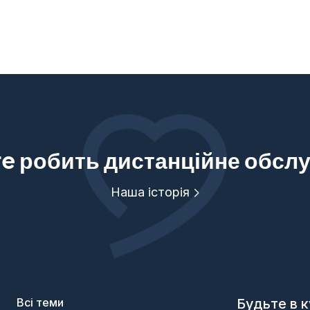
are робить дистанційне обс
Наша історія
Всі теми
Будьте в к