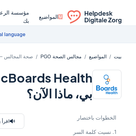
مؤسسة الرعاي
المواضيع
بك
Ga naar de homepagina
al language
بيت
/
المواضيع
/
مجالس الصحة PGO
/
صحة المجالس – ل
h
بي، ماذا الآن؟
الخطوات باختصار
اقرأ 
1.
نسيت كلمة السر