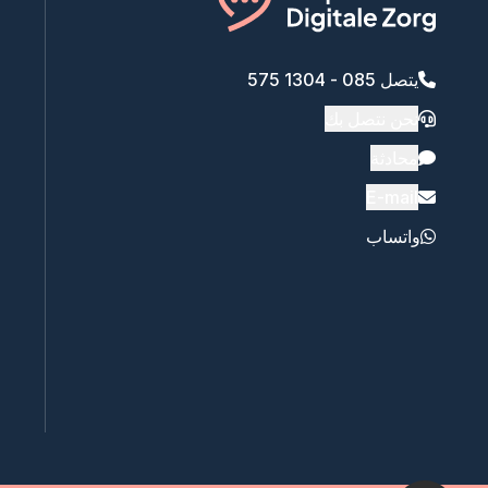
يتصل 085 - 1304 575
نحن نتصل بك
محادثة
E-mail
واتساب