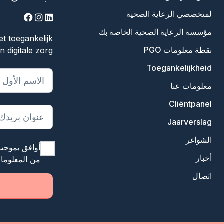
لمتخصصي الرعاية الصحية
acebook
instagram
linkedin
مؤسسة الرعاية الصحية الخاصة بك
t toegankelijk
نقطة معلومات PGO
 digitale zorg.
Toegankelijkheid
يشير "
*
" إلى 
معلومات عنا
Cliëntpanel
Jaarverslag
الشواغر
أوافق بموجب
أخبار
من المعلوما
اتصال