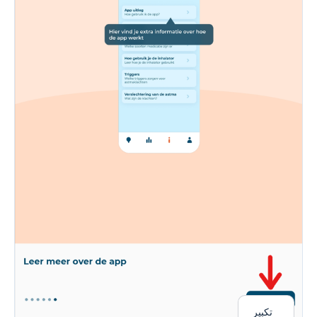
تكبير