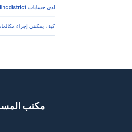
لدي حسابات Minddistrict متعددة في مؤسسات مختلفة، كيف يعمل ذلك؟
كيف يمكنني إجراء مكالمات فيديو 
مكتب المساع