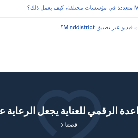
عبر تطبيق Minddistrict؟
دة الرقمي للعناية يجعل الرعاية ع
قصتنا