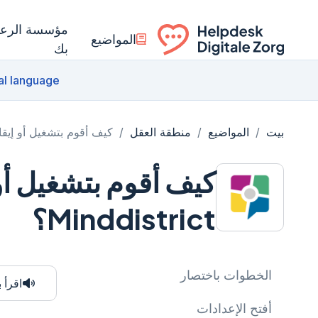
مؤسسة الرعاي
المواضيع
بك
Ga naar de homepagina
al language
بيت
/
المواضيع
/
منطقة العقل
/
كيف أقوم بتشغيل أو إيقاف تشغي
كيف أقوم بتشغيل أ
Minddistrict؟
الخطوات باختصار
اقرأ 
أفتح الإعدادات