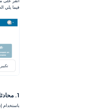
انقر على م
فيما يلي الخ
تكبير
1.
محادثا
باستخدام إش