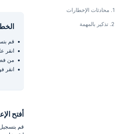
1.
محادثات الإخطارات
2.
تذكير بالمهمة
الخطو
قم بتس
انقر ع
من فض
انقر فو
أفتح الإ
قم بتسجيل 