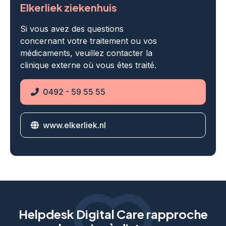
Elkerliek ziekenhuis
Si vous avez des questions
concernant votre traitement ou vos
médicaments, veuillez contacter la
clinique externe où vous êtes traité.
0492 - 59 55 55
Phone
www.elkerliek.nl
Website
Helpdesk Digital Care rapproche