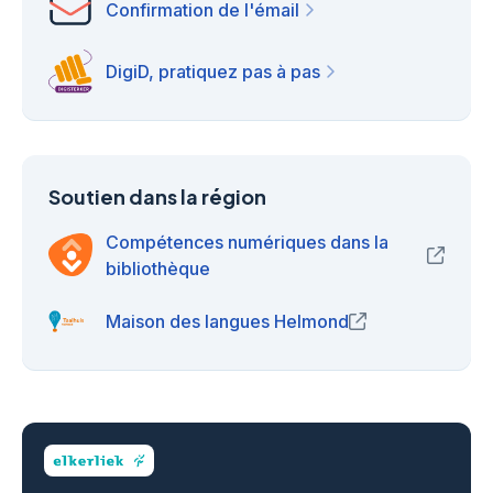
Confirmation de l'émail
DigiD, pratiquez pas à pas
Soutien dans la région
Compétences numériques dans la
(opens
bibliothèque
Maison des langues Helmond
(opens in new wi