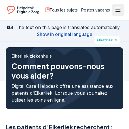
Tous les sujets
Postes vacants
Ouvr
Ga naar de homepagina
The text on this page is translated automatically.
Show in original language
Elkerliek ziekenhuis
Comment pouvons-nous
vous aider?
Digital Care Helpdesk offre une assistance aux
patients d'Elkerliek. Lorsque vous souhaitez
utiliser les soins en ligne.
Les patients d’Elkerliek recherchent :