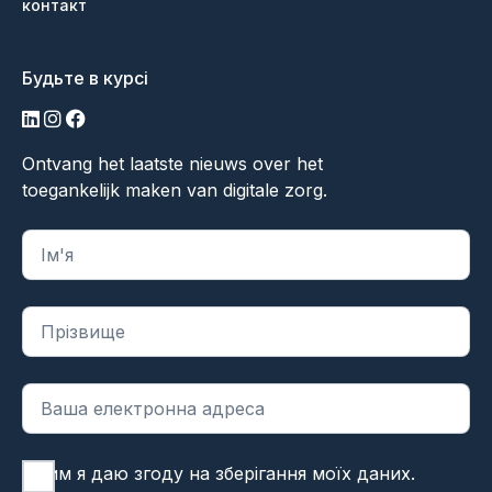
контакт
Будьте в курсі
LinkedIn
Інстаграм
Фейсбук
Ontvang het laatste nieuws over het
toegankelijk maken van digitale zorg.
"
*
" вказує на обов'язкові поля
Цим я даю згоду на зберігання моїх даних.