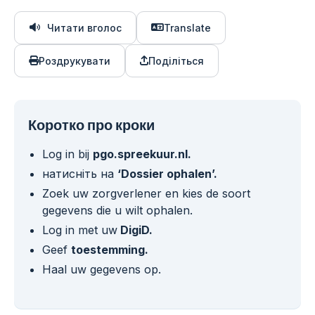
Читати вголос
Translate
Роздрукувати
Поділіться
Коротко про кроки
Log in bij
pgo.s
preekuur.nl.
натисніть на
‘Dossier ophalen’.
Zoek uw zorgverlener en kies de soort
gegevens die u wilt ophalen.
Log in met uw
DigiD.
Geef
toestemming.
Haal uw gegevens op.