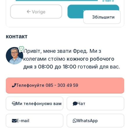
Збільшити
контакт
Привіт, мене звати Фред. Ми з
колегами стоїмо
кожного робочого
дня з 08:00 до 18:00
готовий для вас.
Телефонуйте 085 - 303 49 59
Ми телефонуємо вам
Чат
E-mail
WhatsApp