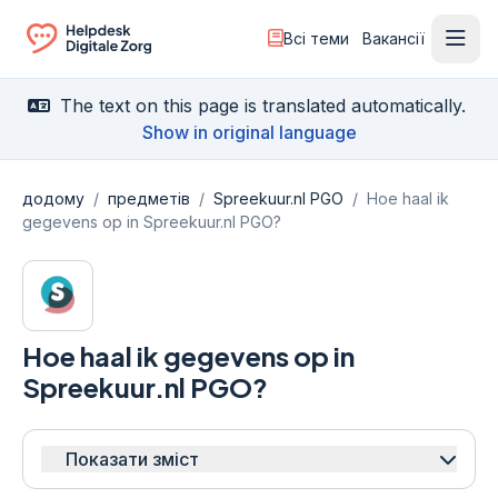
Всі теми
Вакансії
Відк
Ga naar de homepagina
The text on this page is translated automatically.
Show in original language
додому
/
предметів
/
Spreekuur.nl PGO
/
Hoe haal ik
gegevens op in Spreekuur.nl PGO?
Hoe haal ik gegevens op in
Spreekuur.nl PGO?
Показати зміст