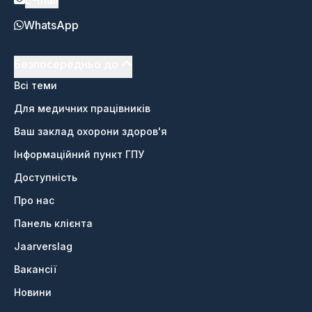
E-mail
WhatsApp
Безпосередньо до
Всі теми
Для медичних працівників
Ваш заклад охорони здоров'я
Інформаційний пункт ГПУ
Доступність
Про нас
Панель клієнта
Jaarverslag
Вакансії
Новини