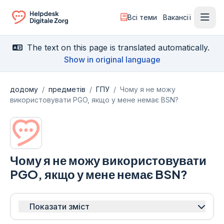
Всі теми
Вакансії
Відк
Ga naar de homepagina
The text on this page is translated automatically.
Show in original language
додому
/
предметів
/
ГПУ
/
Чому я не можу
використовувати PGO, якщо у мене немає BSN?
Чому я не можу використовувати
PGO, якщо у мене немає BSN?
Показати зміст