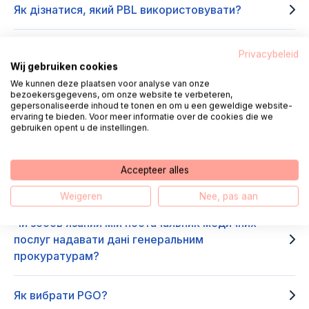
Як дізнатися, який PBL використовувати?
Чому я маю входити через DigiD і підтвердження
Privacybeleid
особи?
Wij gebruiken cookies
We kunnen deze plaatsen voor analyse van onze
bezoekersgegevens, om onze website te verbeteren,
Чи має значення, який PBL я використовую?
gepersonaliseerde inhoud te tonen en om u een geweldige website-
ervaring te bieden. Voor meer informatie over de cookies die we
gebruiken opent u de instellingen.
Наскільки безпечно використовувати PBL?
Accepteer alles
Інші мають уявлення про мій PBL?
Weigeren
Nee, pas aan
Чи зобов’язаний мій постачальник медичних
послуг надавати дані генеральним
прокуратурам?
Як вибрати PGO?