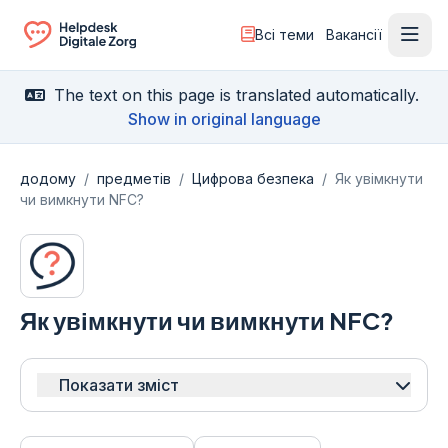
Всі теми
Вакансії
Відк
Ga naar de homepagina
The text on this page is translated automatically.
Show in original language
додому
/
предметів
/
Цифрова безпека
/
Як увімкнути
чи вимкнути NFC?
Як увімкнути чи вимкнути NFC?
Показати зміст