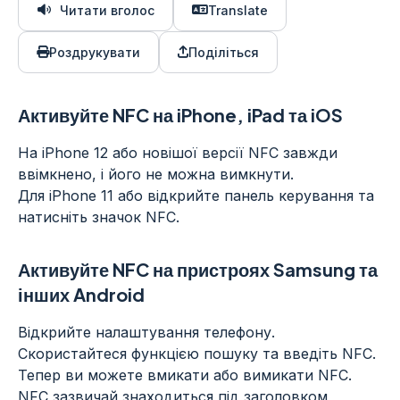
Читати вголос
Translate
Роздрукувати
Поділіться
Активуйте NFC на iPhone, iPad та iOS
На iPhone 12 або новішої версії NFC завжди
ввімкнено, і його не можна вимкнути.
Для iPhone 11 або відкрийте панель керування та
натисніть значок NFC.
Активуйте NFC на пристроях Samsung та
інших Android
Відкрийте налаштування телефону.
Скористайтеся функцією пошуку та введіть NFC.
Тепер ви можете вмикати або вимикати NFC.
NFC зазвичай знаходиться під заголовком