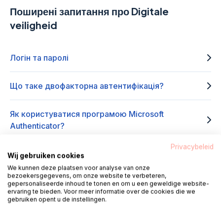
Поширені запитання про Digitale
veiligheid
Логін та паролі
Що таке двофакторна автентифікація?
Як користуватися програмою Microsoft
Authenticator?
Privacybeleid
Як увімкнути або вимкнути блокування програми
Wij gebruiken cookies
Microsoft Authenticator?
We kunnen deze plaatsen voor analyse van onze
bezoekersgegevens, om onze website te verbeteren,
gepersonaliseerde inhoud te tonen en om u een geweldige website-
ervaring te bieden. Voor meer informatie over de cookies die we
Як користуватися програмою Google
gebruiken opent u de instellingen.
Authenticator?