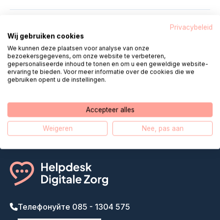
Privacybeleid
Wij gebruiken cookies
We kunnen deze plaatsen voor analyse van onze
bezoekersgegevens, om onze website te verbeteren,
Helpdesk Digital Care робить
gepersonaliseerde inhoud te tonen en om u een geweldige website-
ervaring te bieden. Voor meer informatie over de cookies die we
дистанційне обслуговування
gebruiken opent u de instellingen.
ближчим
Accepteer alles
Наша історія
Weigeren
Nee, pas aan
Телефонуйте 085 - 1304 575