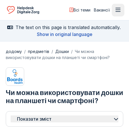
Всі теми
Вакансії
Відк
Ga naar de homepagina
The text on this page is translated automatically.
Show in original language
додому
/
предметів
/
Дошки
/
Чи можна
використовувати дошки на планшеті чи смартфоні?
Чи можна використовувати дошки
на планшеті чи смартфоні?
Показати зміст