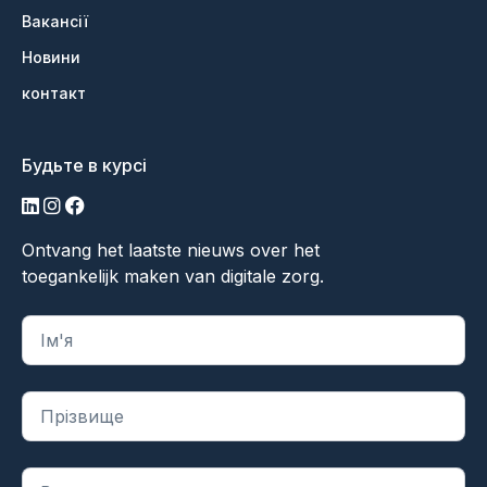
Вакансії
Новини
контакт
Будьте в курсі
LinkedIn
Інстаграм
Фейсбук
Ontvang het laatste nieuws over het
toegankelijk maken van digitale zorg.
"
*
" вказує на обов'язкові поля