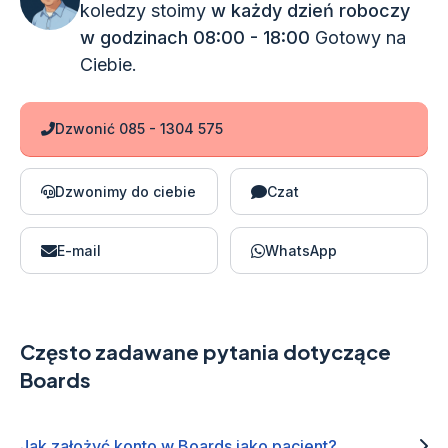
koledzy stoimy
w każdy dzień roboczy
w godzinach 08:00 - 18:00
Gotowy na
Ciebie.
Dzwonić 085 - 1304 575
Dzwonimy do ciebie
Czat
E-mail
WhatsApp
Często zadawane pytania dotyczące
Boards
Jak założyć konto w Boards jako pacjent?