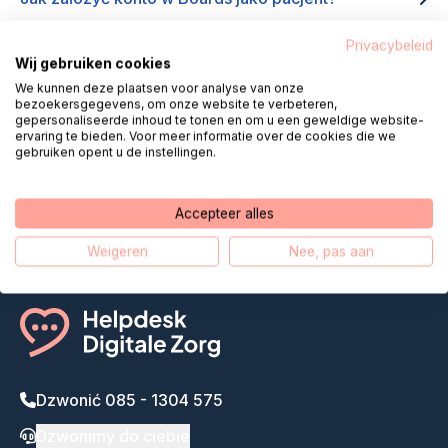
Privacybeleid
Wij gebruiken cookies
We kunnen deze plaatsen voor analyse van onze
bezoekersgegevens, om onze website te verbeteren,
gepersonaliseerde inhoud te tonen en om u een geweldige website-
Helpdesk Digital Care przybliża
ervaring te bieden. Voor meer informatie over de cookies die we
gebruiken opent u de instellingen.
zdalną opiekę
Nasza historia
Accepteer alles
Weigeren
Nee, pas aan
Dzwonić 085 - 1304 575
Dzwonimy do ciebie