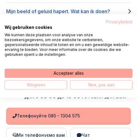
Mijn beeld of geluid hapert. Wat kan ik doen?
Privacybeleid
Wij gebruiken cookies
Ik krijg de melding dat mijn camera of microfoon niet
We kunnen deze plaatsen voor analyse van onze
werkt
bezoekersgegevens, om onze website te verbeteren,
gepersonaliseerde inhoud te tonen en om u een geweldige website-
ervaring te bieden. Voor meer informatie over de cookies die we
gebruiken opent u de instellingen.
контакт
Accepteer alles
Привіт, мене звати Фред. Ми з
Weigeren
Nee, pas aan
колегами стоїмо
кожного робочого
дня з 08:00 до 18:00
готовий для вас.
Телефонуйте 085 - 1304 575
Ми телефонуємо вам
Чат