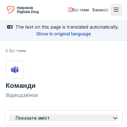
Всі теми
Вакансії
Відк
Ga naar de homepagina
The text on this page is translated automatically.
Show in original language
Всі теми
Команди
Відеодзвінок
Показати зміст