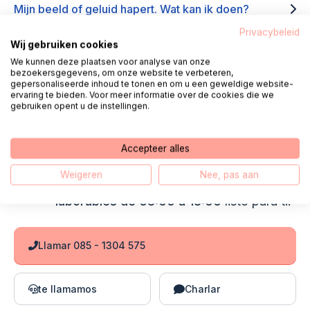
Mijn beeld of geluid hapert. Wat kan ik doen?
Privacybeleid
Wij gebruiken cookies
Ik krijg de melding dat mijn camera of microfoon niet
We kunnen deze plaatsen voor analyse van onze
werkt
bezoekersgegevens, om onze website te verbeteren,
gepersonaliseerde inhoud te tonen en om u een geweldige website-
ervaring te bieden. Voor meer informatie over de cookies die we
gebruiken opent u de instellingen.
Contacto
Accepteer alles
Hola, mi nombre es Fred. Mis colegas y
Weigeren
Nee, pas aan
yo estamos de pie.
todos los días
laborables de 08:00 a 18:00
listo para ti.
Llamar 085 - 1304 575
te llamamos
Charlar