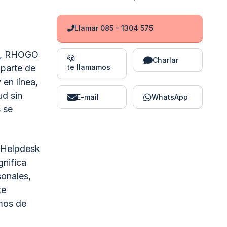
Llamar 085 - 1304 575
ep, RHOGO
Charlar
 parte de
te llamamos
 en línea,
ud sin
E-mail
WhatsApp
 se
. Helpdesk
gnifica
onales,
te
amos de