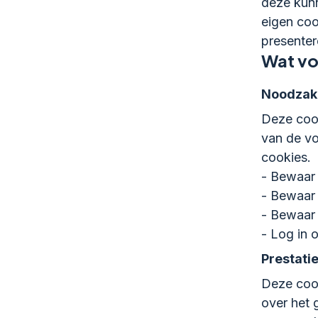
deze kunn
eigen coo
presenter
Wat vo
Noodzake
Deze cook
van de v
cookies.
- Bewaar 
- Bewaar
- Bewaar
- Log in 
Prestati
Deze cook
over het 