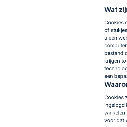
Wat zi
Cookies e
of stukje
u een web
computer
bestand o
krijgen t
technolog
een bepaa
Waarom
Cookies z
ingelogd b
winkelen 
voor dat 