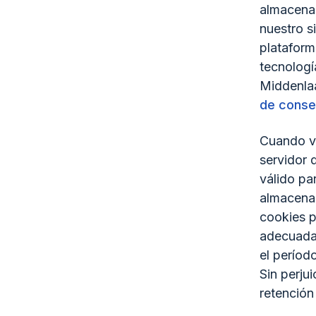
almacenam
nuestro s
plataform
tecnologí
Middenlaa
de conse
Cuando vi
servidor 
válido pa
almacena 
cookies p
adecuada
el períod
Sin perju
retención 