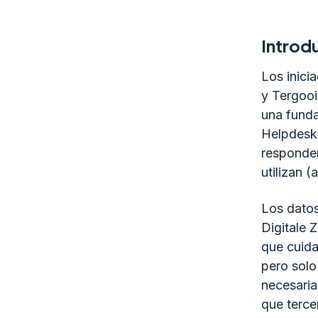
Introd
Los inici
y Tergooi
una funda
Helpdesk 
responder
utilizan 
Los datos
Digitale 
que cuid
pero solo
necesaria
que terce