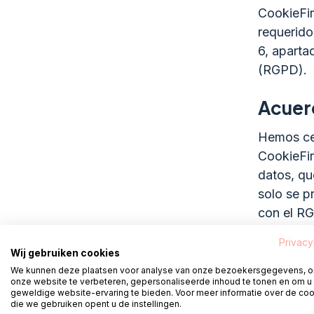
CookieFir
requerido 
6, aparta
(RGPD).
Acuer
Hemos ce
CookieFir
datos, qu
solo se p
con el R
Privacy
Archiv
Wij gebruiken cookies
We kunnen deze plaatsen voor analyse van onze bezoekersgegevens, 
Nuestro s
onze website te verbeteren, gepersonaliseerde inhoud te tonen en om u
geweldige website-ervaring te bieden. Voor meer informatie over de co
informaci
die we gebruiken opent u de instellingen.