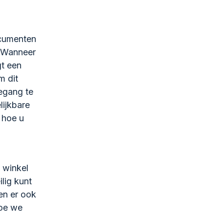
ocumenten
. Wanneer
gt een
m dit
egang te
lijkbare
 hoe u
 winkel
ilig kunt
en er ook
hoe we