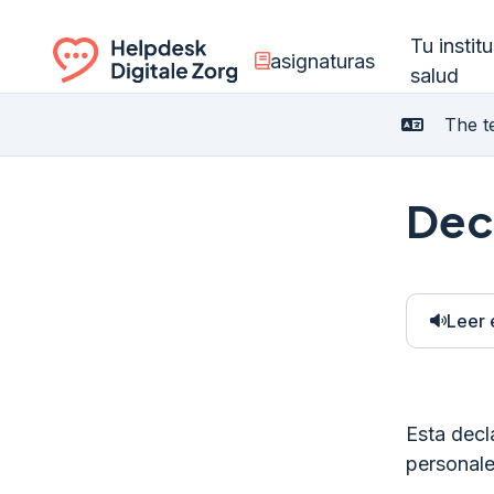
Tu instit
asignaturas
salud
Ga naar de homepagina
The te
Dec
Leer 
Esta decl
personale