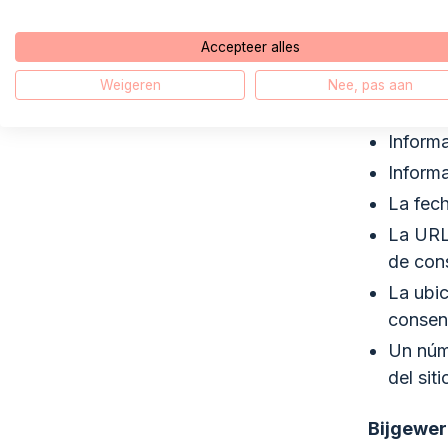
navegador
datos:
Accepteer alles
Su est
Weigeren
Nee, pas aan
Su dir
Inform
Informa
La fech
La URL
de con
La ubi
consen
Un núme
del sit
Bijgewer