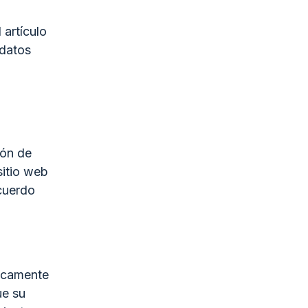
 artículo
 datos
ión de
sitio web
cuerdo
ticamente
ue su