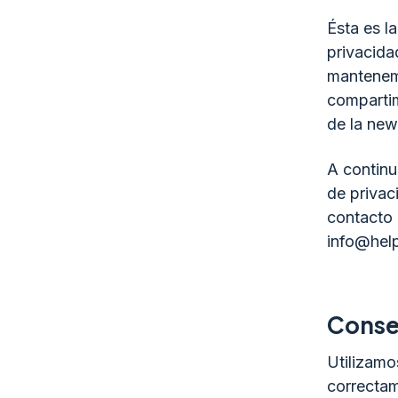
Ésta es l
privacida
mantenem
compartim
de la news
A continu
de privac
contacto
info@help
Conse
Utilizamo
correctam