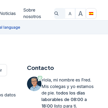
Sobre
A
Noticias
A
¿Qué estás buscando?
Tamano del texto
Translat
nosotros
al language
Contacto
r
Hola, mi nombre es Fred.
Mis colegas y yo estamos
de pie.
todos los días
os datos
laborables de 08:00 a
18:00
listo para ti.