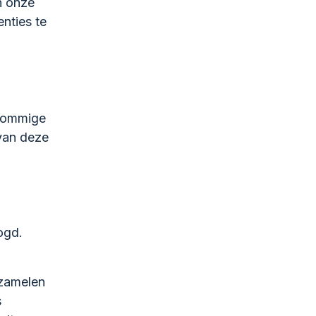
n onze
nties te
 Sommige
van deze
ogd.
rzamelen
s