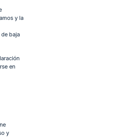
e
zamos y la
 de baja
laración
rse en
one
so y