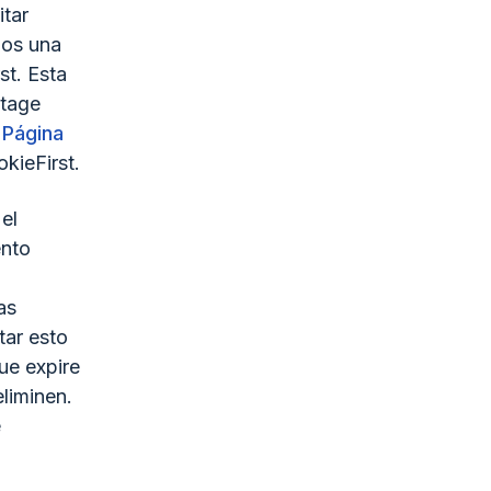
itar
mos una
st. Esta
ntage
:
Página
ieFirst.
el
ento
as
tar esto
ue expire
liminen.
e