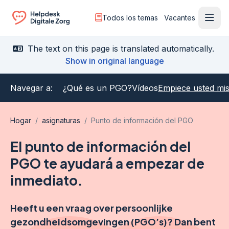
Todos los temas
Vacantes
Menú
Ga naar de homepagina
The text on this page is translated automatically.
Show in original language
Navegar a:
¿Qué es un PGO?
Vídeos
Empiece usted mi
Hogar
/
asignaturas
/
Punto de información del PGO
El punto de información del
PGO te ayudará a empezar de
inmediato.
Heeft u een vraag over persoonlijke
gezondheidsomgevingen (PGO’s)? Dan bent