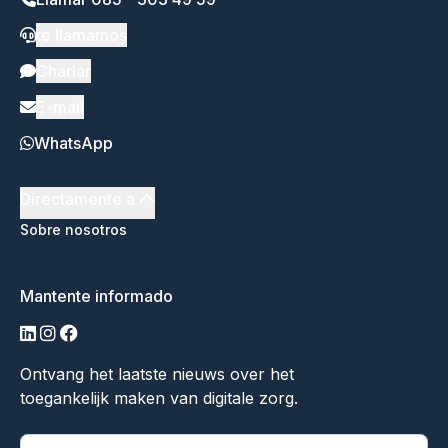
te llamamos
Charlar
E-mail
WhatsApp
Directamente a
Sobre nosotros
Mantente informado
linkedin
instagram
facebook
Ontvang het laatste nieuws over het
toegankelijk maken van digitale zorg.
"
*
" indica campos obligatorios