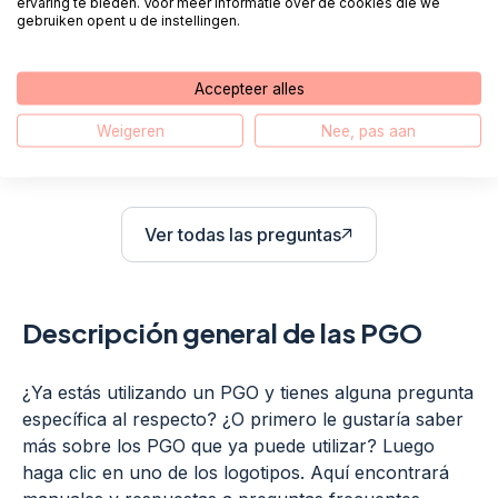
¿Cómo recupero datos en mi PGO?
ervaring te bieden. Voor meer informatie over de cookies die we
gebruiken opent u de instellingen.
¿Puedo practicar con un PBL?
Accepteer alles
¿Cómo sé qué PBL usar?
Weigeren
Nee, pas aan
Ver todas las preguntas
El enlace se abre en una vent
Descripción general de las PGO
¿Ya estás utilizando un PGO y tienes alguna pregunta
específica al respecto? ¿O primero le gustaría saber
más sobre los PGO que ya puede utilizar? Luego
haga clic en uno de los logotipos. Aquí encontrará