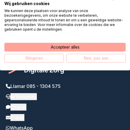
Wij gebruiken cookies
Helpdesk Digital Care acerca la
We kunnen deze plaatsen voor analyse van onze
bezoekersgegevens, om onze website te verbeteren,
atención remota
gepersonaliseerde inhoud te tonen en om u een geweldige website-
ervaring te bieden. Voor meer informatie over de cookies die we
gebruiken opent u de instellingen.
Nuestra historia
Accepteer alles
Weigeren
Nee, pas aan
Llamar 085 - 1304 575
te llamamos
Charlar
E-mail
WhatsApp