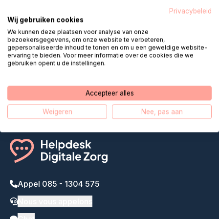
Privacybeleid
Wij gebruiken cookies
We kunnen deze plaatsen voor analyse van onze
bezoekersgegevens, om onze website te verbeteren,
gepersonaliseerde inhoud te tonen en om u een geweldige website-
Helpdesk Digital Care rapproche
ervaring te bieden. Voor meer informatie over de cookies die we
gebruiken opent u de instellingen.
les soins à distance
Notre histoire
Accepteer alles
Weigeren
Nee, pas aan
Appel 085 - 1304 575
Nous vous appelons