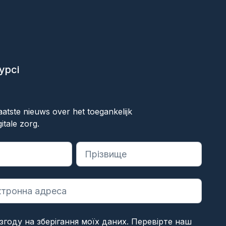
урсі
к
aatste nieuws over het toegankelijk
itale zorg.
на обов'язкові поля
згоду на зберігання моїх даних. Перевірте наш