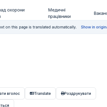
лад охорони
Медичні
Ваканс
я
працівники
xt on this page is translated automatically.
Show in origin
ати вголос
Translate
Роздрукувати
іться