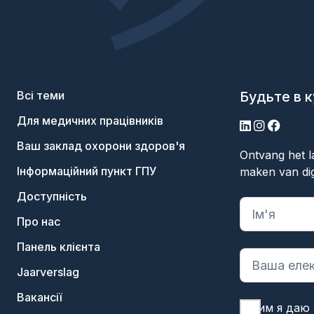
Всі теми
Будьте в к
Для медичних працівників
LinkedIn
Інстаграм
Фейсбу
Ваш заклад охорони здоров'я
Ontvang het l
Інформаційний пункт ГПУ
maken van dig
Доступність
"
*
" вказує 
Про нас
Панель клієнта
Jaarverslag
Вакансії
Цим я даю 