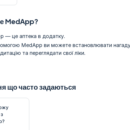
ке MedApp?
 — це аптека в додатку.
помогою MedApp ви можете встановлювати нагад
дитацію та переглядати свої ліки.
я що часто задаються
ожу
 з
p?