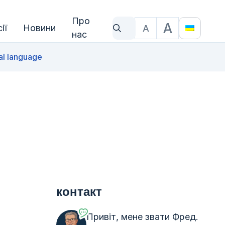
Про
A
ії
Новини
A
Що ти шукаєш?
Розмір тексту
Translat
нас
al language
контакт
Привіт, мене звати Фред.