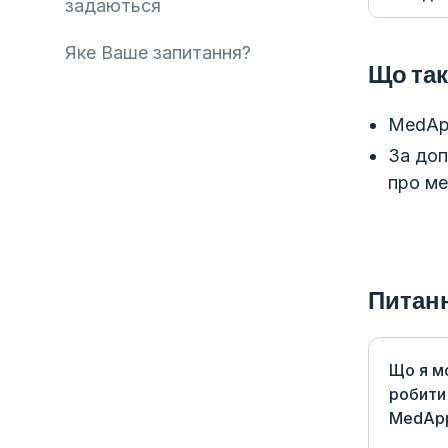
задаються
Яке Ваше запитання?
Що та
MedApp
За до
про ме
Питанн
Що я м
робити
MedAp