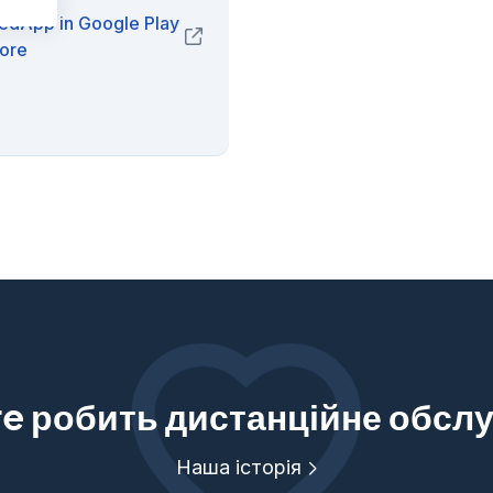
edApp in Google Play
(opens in new window)
tore
are робить дистанційне обс
Наша історія