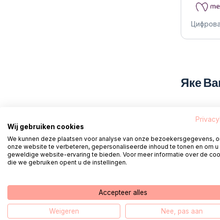
Цифрова
Яке Ва
Що я мо
Privacy
Wij gebruiken cookies
We kunnen deze plaatsen voor analyse van onze bezoekersgegevens, 
onze website te verbeteren, gepersonaliseerde inhoud te tonen en om u
geweldige website-ervaring te bieden. Voor meer informatie over de co
die we gebruiken opent u de instellingen.
Корис
Accepteer alles
M
Weigeren
Nee, pas aan