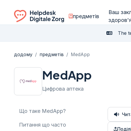
Ваш зак
предметів
здоров'
Ga naar de homepagina
The te
додому
/
предметів
/
MedApp
MedApp
Цифрова аптека
Що таке MedApp?
Чит
Питання що часто
Поділ