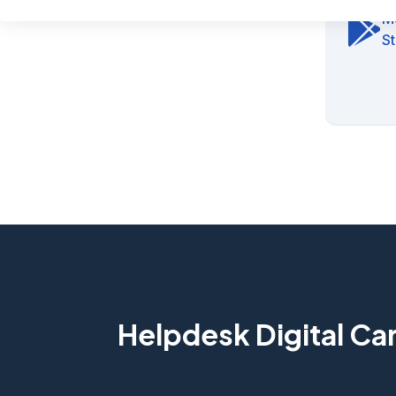
M
S
Helpdesk Digital C