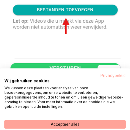
تكبير
Privacybeleid
Wij gebruiken cookies
We kunnen deze plaatsen voor analyse van onze
bezoekersgegevens, om onze website te verbeteren,
4.
حدد المستلمين
gepersonaliseerde inhoud te tonen en om u een geweldige website-
ervaring te bieden. Voor meer informatie over de cookies die we
gebruiken opent u de instellingen.
حدد المستلمين بالضغط
"تحديد المستلمين"
يدفع.
Accepteer alles