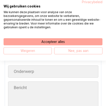
4.
Seleccionar destinatarios
Privacybeleid
Wij gebruiken cookies
Seleccione los destinatarios pulsando
'Seleccionar
We kunnen deze plaatsen voor analyse van onze
bezoekersgegevens, om onze website te verbeteren,
destinatarios'
para empujar.
gepersonaliseerde inhoud te tonen en om u een geweldige website-
ervaring te bieden. Voor meer informatie over de cookies die we
gebruiken opent u de instellingen.
Accepteer alles
Weigeren
Nee, pas aan