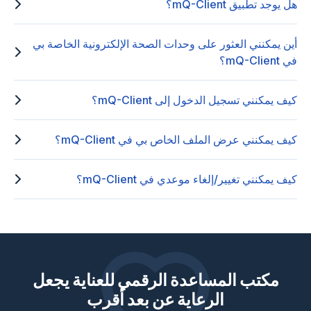
هل يوجد تطبيق mQ-Client؟
أين يمكنني العثور على وحدات الصحة الإلكترونية الخاصة بي
في mQ-Client؟
كيف يمكنني تسجيل الدخول إلى mQ-Client؟
كيف يمكنني عرض الملف الخاص بي في mQ-Client؟
كيف يمكنني تغيير/إلغاء موعدي في mQ-Client؟
مكتب المساعدة الرقمي للعناية يجعل
الرعاية عن بعد أقرب