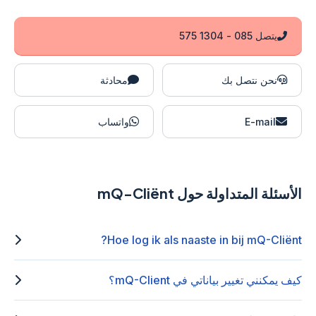
يتصل 085 - 1304 575
نحن نتصل بك
محادثة
E-mail
واتساب
الأسئلة المتداولة حول mQ-Cliënt
Hoe log ik als naaste in bij mQ-Cliënt?
كيف يمكنني تغيير بياناتي في mQ-Client؟