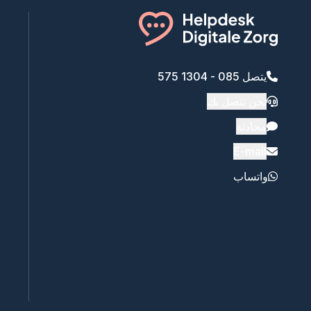
يتصل 085 - 1304 575
نحن نتصل بك
محادثة
E-mail
واتساب