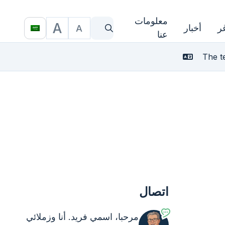
معلومات
A
ر
أخبار
A
ما الذي تبحث عنه؟
حجم الخط
Translate
عنا
The te
اتصال
مرحبا، اسمي فريد. أنا وزملائي