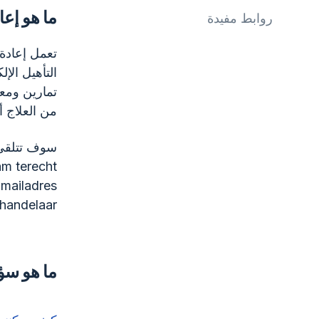
ما هو إعا
روابط مفيدة
تعمل إعادة 
التأهيل ال
تمارين ومع
من العلاج أو
سوف تتلقى دعوة من tie Friesland
am terecht
-mailadres
handelaar.
ما هو سؤ