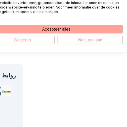
كيف يمكنني
website te verbeteren, gepersonaliseerde inhoud te tonen en om u een
dige website-ervaring te bieden. Voor meer informatie over de cookies
 gebruiken opent u de instellingen.
كيف أقوم بإ
Accepteer alles
كيف أقوم بإع
Weigeren
Nee, pas aan
روابط 
ص
ل