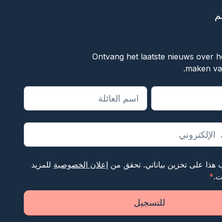
م
f
Ontvang het laatste nieuws over he
maken van
الحقول المطلوبة
 هذا على تخزين بياناتي. تحقق من
إعلان الخصوصية
للمزيد
ت.
*
للتسجيل