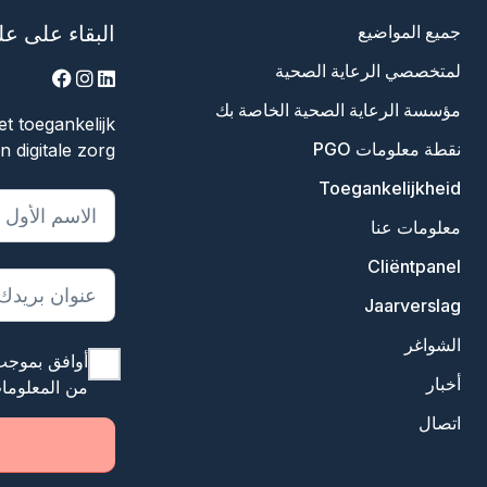
جميع المواضيع
البقاء على عل
لمتخصصي الرعاية الصحية
acebook
instagram
linkedin
مؤسسة الرعاية الصحية الخاصة بك
t toegankelijk
نقطة معلومات PGO
 digitale zorg.
Toegankelijkheid
يشير "
*
" إلى 
معلومات عنا
Cliëntpanel
Jaarverslag
الشواغر
أوافق بموجب
أخبار
من المعلوما
اتصال