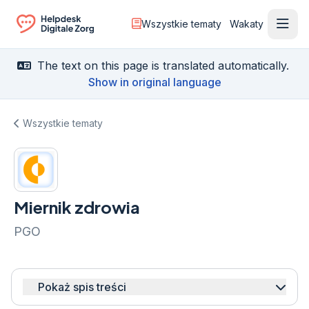
Wszystkie tematy
Wakaty
Otwó
Ga naar de homepagina
The text on this page is translated automatically.
Show in original language
Wszystkie tematy
Miernik zdrowia
PGO
Pokaż spis treści