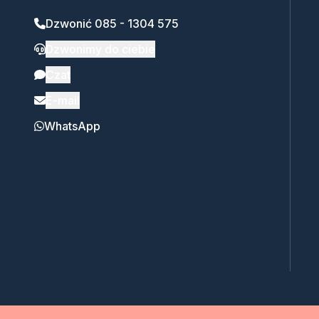
Dzwonić 085 - 1304 575
Dzwonimy do ciebie
Czat
E-mail
WhatsApp