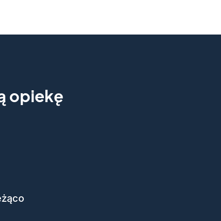
ną opiekę
eżąco
ok