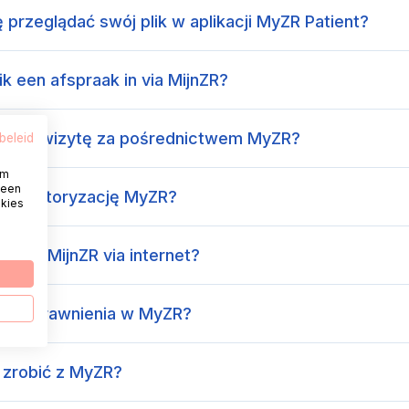
przeglądać swój plik w aplikacji MyZR Patient?
ik een afspraak in via MijnZR?
nieść wizytę za pośrednictwem MyZR?
beleid
om
 een
kać autoryzację MyZR?
okies
 in bij MijnZR via internet?
nić uprawnienia w MyZR?
zrobić z MyZR?