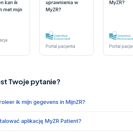
n kan ik
uprawnienia w
MyZR?
n met mijn
MyZR?
acja
Portal pacjenta
Portal pacje
est Twoje pytanie?
oleer ik mijn gegevens in MijnZR?
talować aplikację MyZR Patient?