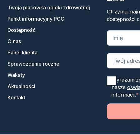
Twoja placówka opieki zdrowotnej
Otrzymuj naj
Punkt informacyjny PGO
dostępności c
Dostępność
„
*
” oznacza
O nas
Panel klienta
Sprawozdanie roczne
Wakaty
Wyrażam zg
Aktualności
nasze
oświa
informacji.
*
Kontakt