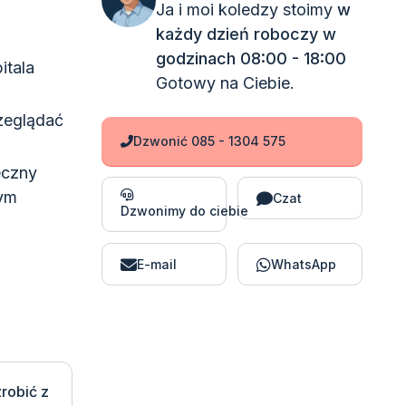
Ja i moi koledzy stoimy
w
każdy dzień roboczy w
godzinach 08:00 - 18:00
itala
Gotowy na Ciebie.
zeglądać
Dzwonić 085 - 1304 575
eczny
nym
Czat
Dzwonimy do ciebie
E-mail
WhatsApp
robić z