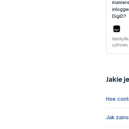
maniere
inlogge
DigiD?
Identyfik
cyfrowa
Jakie j
Hoe contr
Jak zains