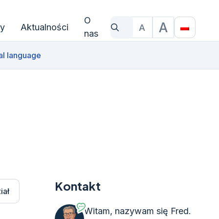
O
A
y
Aktualności
A
Czego szukasz?
Rozmiar czcionki
Translat
nas
al language
Kontakt
iał
Witam, nazywam się Fred.