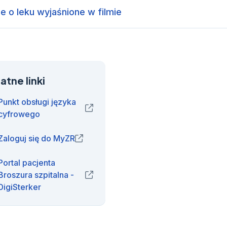
e o leku wyjaśnione w filmie
atne linki
Punkt obsługi języka
(opens in new window)
cyfrowego
Zaloguj się do MyZR
(opens in new window)
Portal pacjenta
Broszura szpitalna -
(opens in new window)
DigiSterker