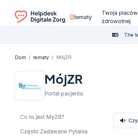
Twoja placów
tematy
zdrowotnej
Ga naar de homepagina
The te
Dom
/
tematy
/
MójZR
MójZR
Portal pacjenta
Co to jest MyZR?
Czy
Często Zadawane Pytania