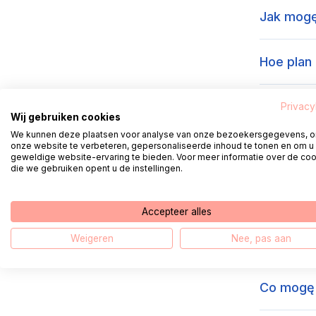
Jak mogę 
Hoe plan 
Jak prze
Privacy
Wij gebruiken cookies
We kunnen deze plaatsen voor analyse van onze bezoekersgegevens, 
onze website te verbeteren, gepersonaliseerde inhoud te tonen en om u
Jak uzys
geweldige website-ervaring te bieden. Voor meer informatie over de co
die we gebruiken opent u de instellingen.
Hoe log ik
Accepteer alles
Weigeren
Nee, pas aan
Jak zmie
Co mogę 