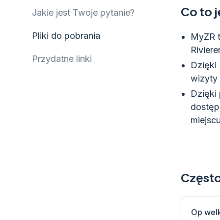
Co to 
Jakie jest Twoje pytanie?
Pliki do pobrania
MyZR t
Riviere
Przydatne linki
Dzięki
wizyty 
Dzięki
dostęp
miejscu
Często
Op wel