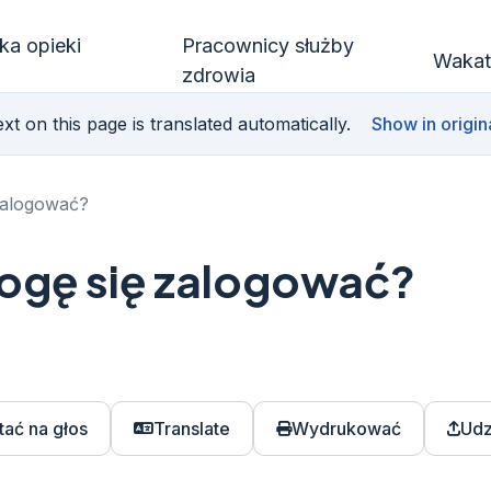
ka opieki
Pracownicy służby
Wakat
zdrowia
xt on this page is translated automatically.
Show in origin
zalogować?
mogę się zalogować?
tać na głos
Translate
Wydrukować
Udz