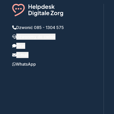
Dzwonić 085 - 1304 575
Dzwonimy do ciebie
Czat
E-mail
WhatsApp