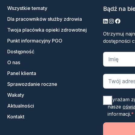
Wszystkie tematy
Bądź na bi
Dla pracowników służby zdrowia
LinkedIn
Instagram
Facebo
Twoja placówka opieki zdrowotnej
Otrzymuj naj
Punkt informacyjny PGO
dostępności c
Dostępność
„
*
” oznacza
O nas
Panel klienta
Sprawozdanie roczne
Wakaty
Wyrażam zg
Aktualności
nasze
oświa
informacji.
*
Kontakt