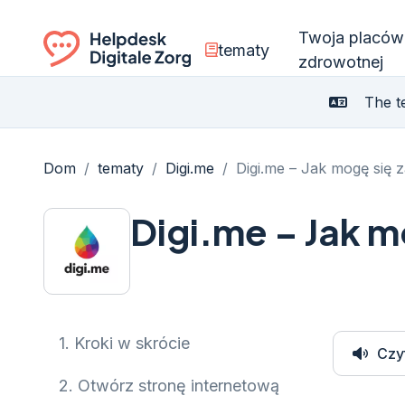
Twoja placów
tematy
zdrowotnej
Ga naar de homepagina
The te
Dom
/
tematy
/
Digi.me
/
Digi.me – Jak mogę się 
Digi.me – Jak 
1.
Kroki w skrócie
Czy
2.
Otwórz stronę internetową