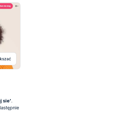
kszać
j sie'
.
Następnie