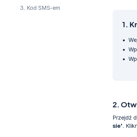
3.
Kod SMS-em
1.
Kr
Wej
Wpi
Wp
2.
Otwó
Przejdź 
sie'
. Kli