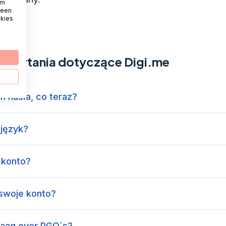
om
 een
okies
e pytania dotyczące Digi.me
m hasła, co teraz?
 język?
 konto?
 swoje konto?
raag over PGO´s?