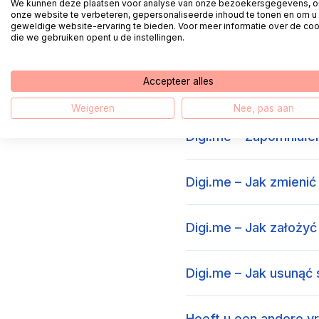
We kunnen deze plaatsen voor analyse van onze bezoekersgegevens, 
onze website te verbeteren, gepersonaliseerde inhoud te tonen en om u
geweldige website-ervaring te bieden. Voor meer informatie over de co
die we gebruiken opent u de instellingen.
Accepteer alles
Często zadawan
Weigeren
Nee, pas aan
Digi.me – Zapomniałe
Digi.me – Jak zmienić
Digi.me – Jak założyć
Digi.me – Jak usunąć
Heeft u een andere v