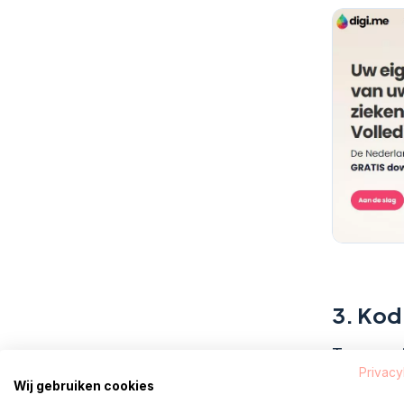
3.
Kod
Teraz wpi
Privacy
Następni
Wij gebruiken cookies
jesteś za