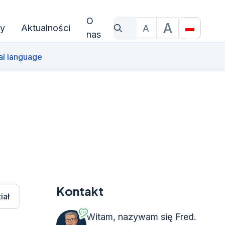
O
A
y
Aktualności
A
Czego szukasz?
Rozmiar czcionki
Translat
nas
al language
Kontakt
iał
Witam, nazywam się Fred.