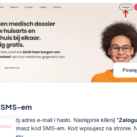
Powię
 SMS-em
sz swój adres e-mail i hasło. Następnie kliknij
'Zalogu
beleid
e otrzymasz kod SMS-em. Kod wpisujesz na stronie. 
logowany.