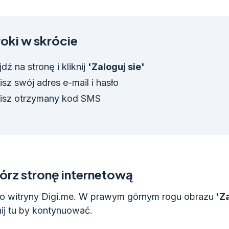
oki w skrócie
dź na stronę i kliknij
'Zaloguj sie'
sz swój adres e-mail i hasło
isz otrzymany kod SMS
rz stronę internetową
do witryny Digi.me. W prawym górnym rogu obrazu
'Za
knij tu by kontynuować.