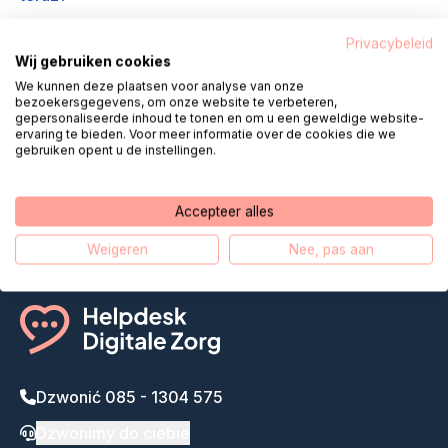
Privacybeleid
Wij gebruiken cookies
We kunnen deze plaatsen voor analyse van onze
bezoekersgegevens, om onze website te verbeteren,
gepersonaliseerde inhoud te tonen en om u een geweldige website-
Helpdesk Digital Care przybliża
ervaring te bieden. Voor meer informatie over de cookies die we
gebruiken opent u de instellingen.
zdalną opiekę
Nasza historia
Accepteer alles
Weigeren
Nee, pas aan
Dzwonić 085 - 1304 575
Dzwonimy do ciebie