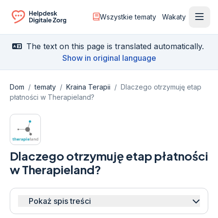
Wszystkie tematy
Wakaty
Otwó
Ga naar de homepagina
The text on this page is translated automatically.
Show in original language
Dom
/
tematy
/
Kraina Terapii
/
Dlaczego otrzymuję etap
płatności w Therapieland?
Dlaczego otrzymuję etap płatności
w Therapieland?
Pokaż spis treści