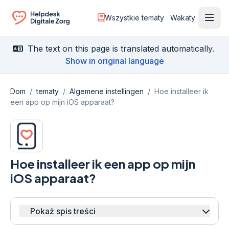
Wszystkie tematy
Wakaty
Otwó
Ga naar de homepagina
The text on this page is translated automatically.
Show in original language
Dom
/
tematy
/
Algemene instellingen
/
Hoe installeer ik
een app op mijn iOS apparaat?
Hoe installeer ik een app op mijn
iOS apparaat?
Pokaż spis treści