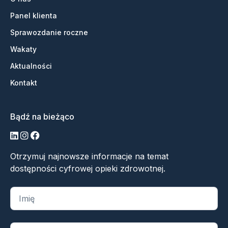
Panel klienta
Sprawozdanie roczne
Wakaty
Aktualności
Kontakt
Bądź na bieżąco
LinkedIn
Instagram
Facebook
Otrzymuj najnowsze informacje na temat
dostępności cyfrowej opieki zdrowotnej.
„
*
” oznacza wymagane pola