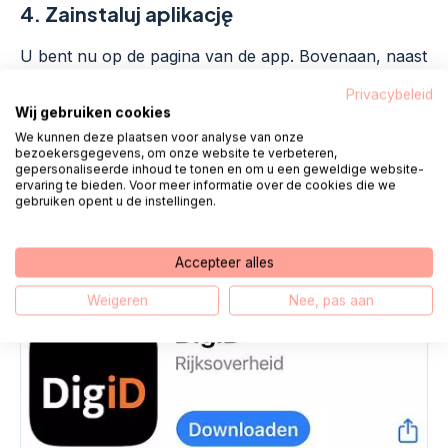
4.
Zainstaluj aplikację
U bent nu op de pagina van de app. Bovenaan, naast
het logo van de app staat een knop
‘Downloaden’
.
Privacybeleid
Druk hierop om de app te installeren.
Wij gebruiken cookies
Wanneer de app is geïnstalleerd, staat er optie om de
We kunnen deze plaatsen voor analyse van onze
app te openen of te verwijderen.
bezoekersgegevens, om onze website te verbeteren,
gepersonaliseerde inhoud te tonen en om u een geweldige website-
Druk op openen om de app te gebruiken.
ervaring te bieden. Voor meer informatie over de cookies die we
gebruiken opent u de instellingen.
Accepteer alles
Weigeren
Nee, pas aan