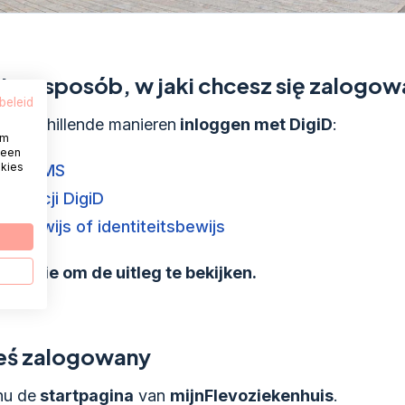
erz sposób, w jaki chcesz się zalogo
beleid
 verschillende manieren
inloggen met DigiD
:
om
 een
okies
kiem SMS
aplikacji DigiD
rijbewijs of identiteitsbewijs
en optie om de uitleg te bekijken.
teś zalogowany
nu de
startpagina
van
mijnFlevoziekenhuis
.