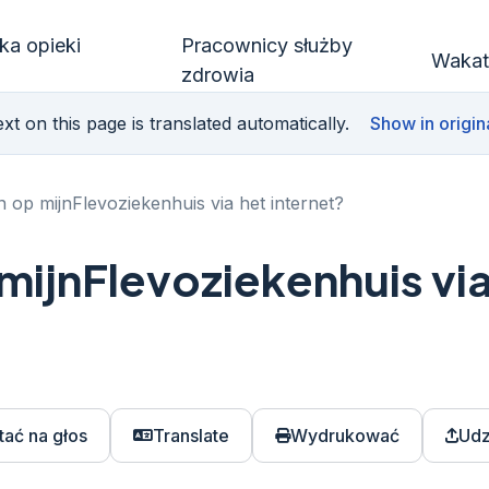
ka opieki
Pracownicy służby
Wakat
zdrowia
xt on this page is translated automatically.
Show in origin
in op mijnFlevoziekenhuis via het internet?
 mijnFlevoziekenhuis vi
tać na głos
Translate
Wydrukować
Udz