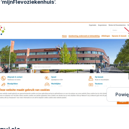
‘
mijnFlevoziekenhuis
‘.
Powię
guj sie