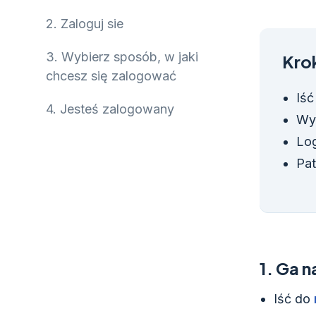
2.
Zaloguj sie
3.
Wybierz sposób, w jaki
Krok
chcesz się zalogować
Iś
4.
Jesteś zalogowany
Wy
Log
Pa
1.
Ga n
Iść do