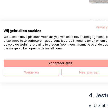
3.
Wybi
Privacy
Wij gebruiken cookies
U kunt op
We kunnen deze plaatsen voor analyse van onze bezoekersgegevens, 
onze website te verbeteren, gepersonaliseerde inhoud te tonen en om u
geweldige website-ervaring te bieden. Voor meer informatie over de co
Z cze
die we gebruiken opent u de instellingen.
Dzięki 
Met uw 
Accepteer alles
Klik op e
Weigeren
Nee, pas aan
4.
Jes
U ziet 