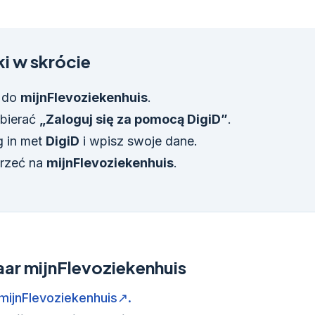
i w skrócie
ć do
mijnFlevoziekenhuis
.
bierać
„Zaloguj się za pomocą DigiD”
.
 in met
DigiD
i wpisz swoje dane.
trzeć na
mijnFlevoziekenhuis
.
aar mijnFlevoziekenhuis
mijnFlevoziekenhuis↗.