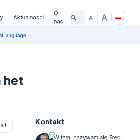
O
A
y
Aktualności
A
Czego szukasz?
Rozmiar czcionki
Translat
nas
al language
a het
Kontakt
iał
Witam, nazywam się Fred.