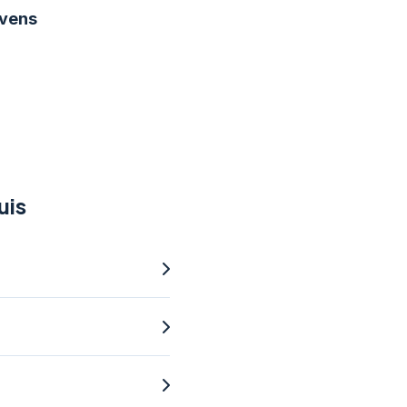
vens
uis