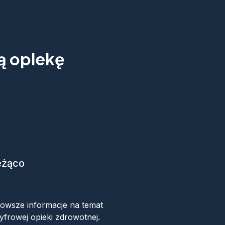
ną opiekę
eżąco
ok
nowsze informacje na temat
yfrowej opieki zdrowotnej.