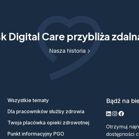
 Digital Care przybliża zdal
Nasza historia
Wszystkie tematy
Bądź na bi
Dla pracowników służby zdrowia
LinkedIn
Instagram
Facebo
Twoja placówka opieki zdrowotnej
Otrzymuj naj
Punkt informacyjny PGO
dostępności c