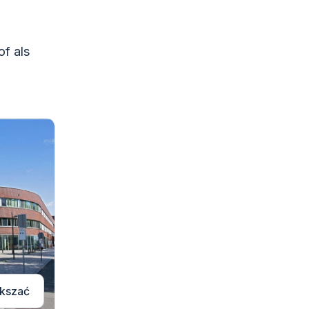
of als
kszać