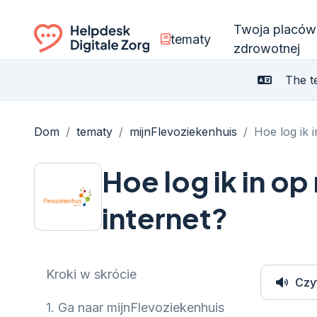
Twoja placów
tematy
zdrowotnej
Ga naar de homepagina
The te
Dom
/
tematy
/
mijnFlevoziekenhuis
/
Hoe log ik 
Hoe log ik in op
internet?
Kroki w skrócie
Czy
1.
Ga naar mijnFlevoziekenhuis