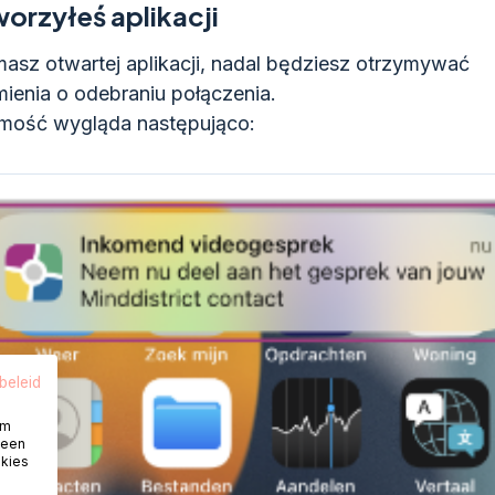
worzyłeś aplikacji
 masz otwartej aplikacji, nadal będziesz otrzymywać
ienia o odebraniu połączenia.
mość wygląda następująco:
beleid
om
 een
okies