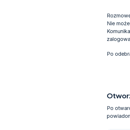
Rozmowę 
Nie może
Komunikat
zalogowan
Po odebr
Otworz
Po otwar
powiadom