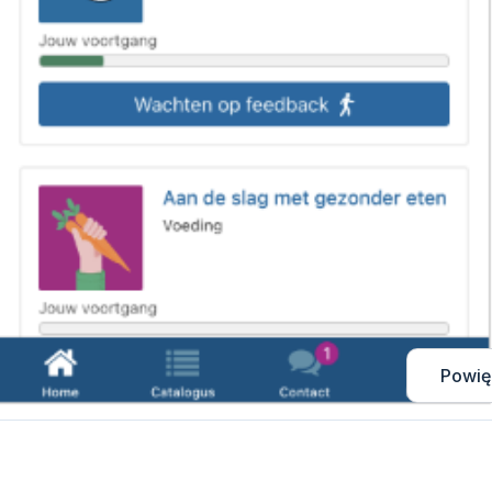
Powię