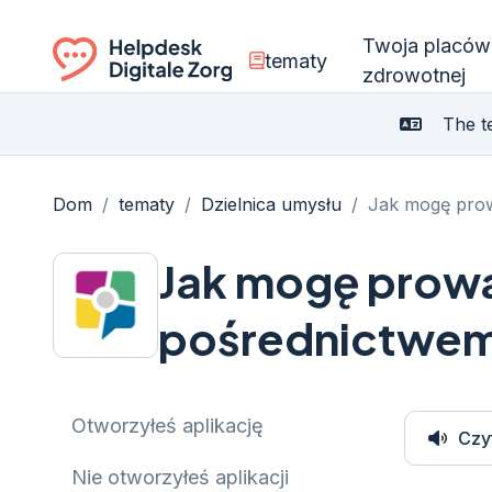
Twoja placów
tematy
zdrowotnej
Ga naar de homepagina
The te
Dom
/
tematy
/
Dzielnica umysłu
/
Jak mogę prow
Jak mogę prow
pośrednictwem 
Otworzyłeś aplikację
Czy
Nie otworzyłeś aplikacji