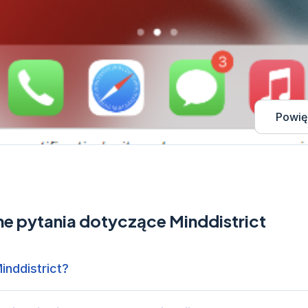
Powię
e pytania dotyczące Minddistrict
inddistrict?