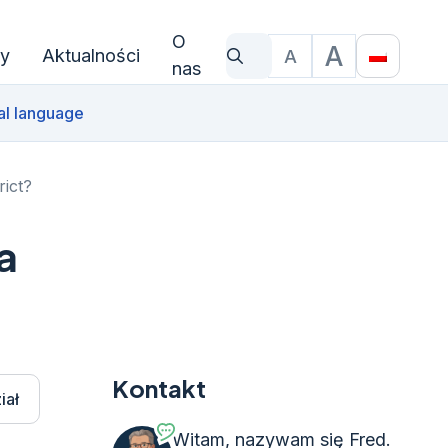
O
A
y
Aktualności
A
Czego szukasz?
Rozmiar czcionki
Translat
nas
al language
ict?
a
Kontakt
iał
Witam, nazywam się Fred.