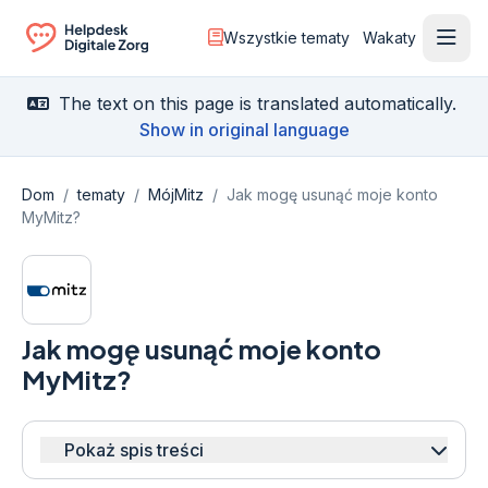
Wszystkie tematy
Wakaty
Otwó
Ga naar de homepagina
The text on this page is translated automatically.
Show in original language
Dom
/
tematy
/
MójMitz
/
Jak mogę usunąć moje konto
MyMitz?
Jak mogę usunąć moje konto
MyMitz?
Pokaż spis treści