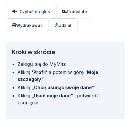
Czytać na głos
Translate
Wydrukować
Udział
Kroki w skrócie
Zaloguj się do MyMitz
Kliknij
'Profil'
a potem w górę
'Moje
szczegóły'
Kliknij
„Chcę usunąć swoje dane”
Kliknij
„Usuń moje dane”
i potwierdź
usunięcie