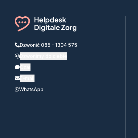
Dzwonić 085 - 1304 575
Dzwonimy do ciebie
Czat
E-mail
WhatsApp