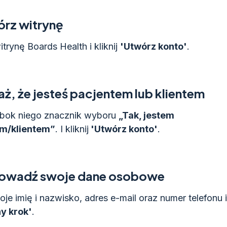
rz witrynę
trynę Boards Health i kliknij
'Utwórz konto'
.
ż, że jesteś pacjentem lub klientem
bok niego znacznik wyboru
„Tak, jestem
m/klientem”
. I kliknij
'Utwórz konto'
.
owadź swoje dane osobowe
je imię i nazwisko, adres e-mail oraz numer telefonu i 
y krok'
.