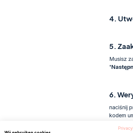
4.
Utw
5.
Zaak
Musisz z
'Następn
6.
Wer
naciśnij 
kodem um
komórkow
Privacy
Wij gebruiken cookies