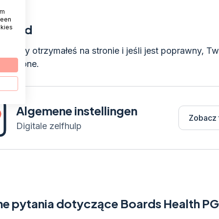
om
 een
z kod
okies
, który otrzymałeś na stronie i jeśli jest poprawny, T
tworzone.
Algemene instellingen
Zobacz 
Digitale zelfhulp
e pytania dotyczące Boards Health P