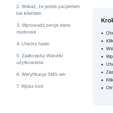
2.
Wskaż, że jesteś pacjentem
lub klientem
Krok
3.
Wprowadź swoje dane
osobowe
Otw
Kli
4.
Utwórz hasło
Wsk
5.
Zaakceptuj Warunki
Wp
użytkowania
Utw
Zaa
6.
Weryfikacja SMS-em
Kli
7.
Wpisz kod
Otr