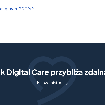
raag over PGO´s?
 Digital Care przybliża zdal
Nasza historia