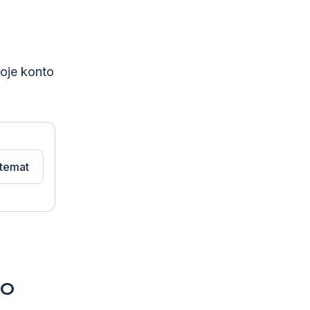
woje konto
temat
GO