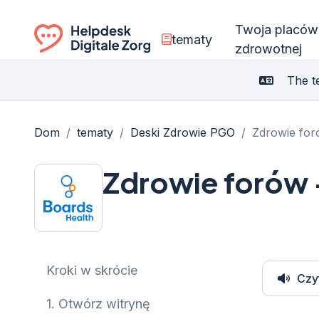
Twoja placów
tematy
zdrowotnej
Ga naar de homepagina
The te
Dom
/
tematy
/
Deski Zdrowie PGO
/
Zdrowie for
Zdrowie forów 
Kroki w skrócie
Czy
1.
Otwórz witrynę