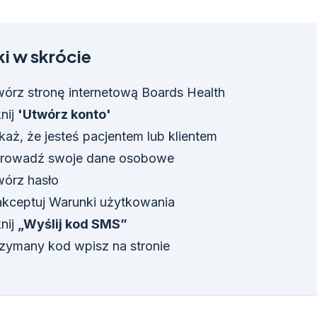
i w skrócie
órz stronę internetową Boards Health
knij
'Utwórz konto'
aż, że jesteś pacjentem lub klientem
rowadź swoje dane osobowe
órz hasło
kceptuj Warunki użytkowania
knij
„Wyślij kod SMS”
zymany kod wpisz na stronie