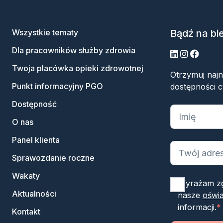
Wszystkie tematy
Bądź na bi
Dla pracowników służby zdrowia
LinkedIn
Instagram
Facebo
Twoja placówka opieki zdrowotnej
Otrzymuj naj
Punkt informacyjny PGO
dostępności c
Dostępność
„
*
” oznacza
O nas
Panel klienta
Sprawozdanie roczne
Wakaty
Wyrażam zg
Aktualności
nasze
oświa
informacji.
*
Kontakt