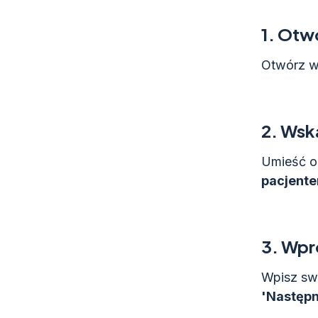
1.
Otwó
Otwórz wi
2.
Wska
Umieść o
pacjente
3.
Wpr
Wpisz swo
'Następn