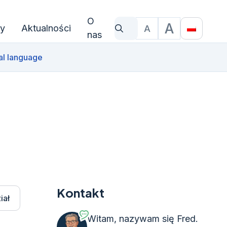
O
A
y
Aktualności
A
Czego szukasz?
Rozmiar czcionki
Translat
nas
al language
Kontakt
iał
Witam, nazywam się Fred.