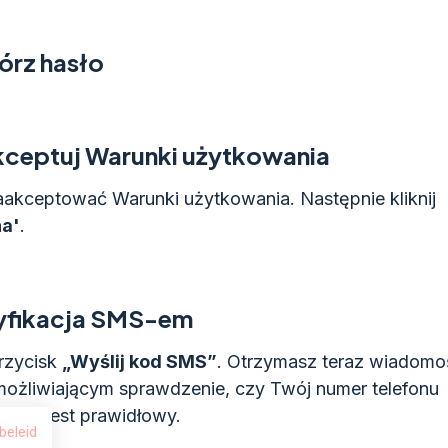
órz hasło
ceptuj Warunki użytkowania
aakceptować Warunki użytkowania. Następnie kliknij
a'
.
yfikacja SMS-em
przycisk
„Wyślij kod SMS”
. Otrzymasz teraz wiadom
ożliwiającym sprawdzenie, czy Twój numer telefonu
ego jest prawidłowy.
beleid