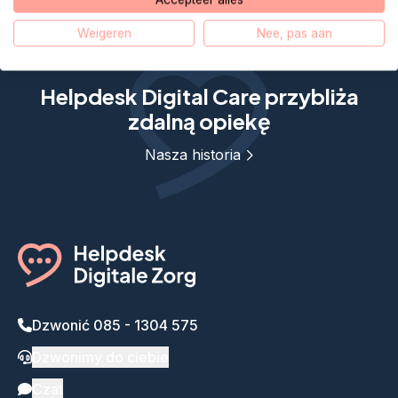
Weigeren
Nee, pas aan
Helpdesk Digital Care przybliża
zdalną opiekę
Nasza historia
Dzwonić 085 - 1304 575
Dzwonimy do ciebie
Czat