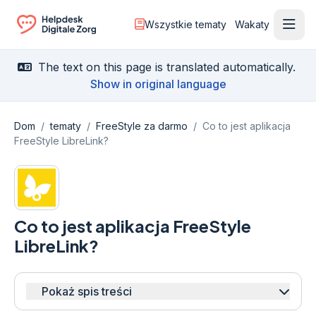
Wszystkie tematy
Wakaty
Otwó
Ga naar de homepagina
The text on this page is translated automatically.
Show in original language
Dom
/
tematy
/
FreeStyle za darmo
/
Co to jest aplikacja
FreeStyle LibreLink?
Co to jest aplikacja FreeStyle
LibreLink?
Pokaż spis treści