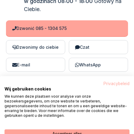
w godzinach 08:00 - 18:00
Gotowy na
Ciebie.
Dzwonić 085 - 1304 575
Dzwonimy do ciebie
Czat
E-mail
WhatsApp
Privacybeleid
Wij gebruiken cookies
Często zadawane pytania dotyczące
We kunnen deze plaatsen voor analyse van onze
bezoekersgegevens, om onze website te verbeteren,
FreeStyle Libre
gepersonaliseerde inhoud te tonen en om u een geweldige website-
ervaring te bieden. Voor meer informatie over de cookies die we
gebruiken opent u de instellingen.
Jak umieścić sensor FreeStyle Libre?
Accepteer alles