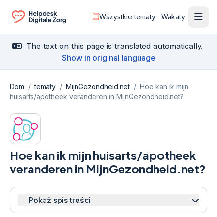
Wszystkie tematy
Wakaty
Otwó
Ga naar de homepagina
The text on this page is translated automatically.
Show in original language
Dom
/
tematy
/
MijnGezondheid.net
/
Hoe kan ik mijn
huisarts/apotheek veranderen in MijnGezondheid.net?
Hoe kan ik mijn huisarts/apotheek
veranderen in MijnGezondheid.net?
Pokaż spis treści