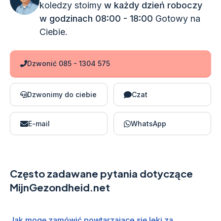
koledzy stoimy
w każdy dzień roboczy
w godzinach 08:00 - 18:00
Gotowy na
Ciebie.
Dzwonić 085 - 1304 575
Dzwonimy do ciebie
Czat
E-mail
WhatsApp
Często zadawane pytania dotyczące
MijnGezondheid.net
Jak mogę zamówić powtarzające się leki za