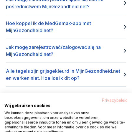
pośrednictwem MijnGezondheid.net?
Hoe koppel ik de MedGemak-app met
MijnGezondheid.net?
Jak mogę zarejestrować/zalogować się na
MijnGezondheid.net?
Alle tegels zijn grijsgekleurd in MijnGezondheid.net
en werken niet. Hoe los ik dit op?
Hoe kan ik zelfmetingen toevoegen en delen in
Privacybeleid
MijnGezondheid.net?
Wij gebruiken cookies
We kunnen deze plaatsen voor analyse van onze
bezoekersgegevens, om onze website te verbeteren,
Ik krijg de melding dat mijn BSN niet bekend is bij
gepersonaliseerde inhoud te tonen en om u een geweldige website-
MijnGezondheid.net. Wat kan ik doen?
ervaring te bieden. Voor meer informatie over de cookies die we
gebruiken opent u de instellingen.