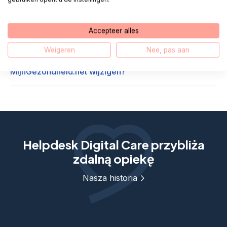
Hoe kan ik mijn uitslagen in MijnGezondheid.net
zien?
Accepteer alles
Weigeren
Nee, pas aan
Hoe kan ik mijn profielgegevens/e-mailadres in
MijnGezondheid.net wijzigen?
Helpdesk Digital Care przybliża
zdalną opiekę
Nasza historia