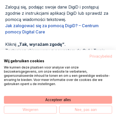
Zaloguj się, podając swoje dane DigiD i postępuj
zgodnie z instrukcjami aplikacji DigiD lub sprawdź za
pomocą wiadomości tekstowej.
Jak zalogować się za pomocą DigiD? – Centrum
pomocy Digital Care
Kliknij
„Tak, wyrażam zgodę”
.
Zostaniesz skierowany z powrotem do Quli i Twoje
dane odpowiedniego podmiotu świadczącego opiekę
Privacybeleid
Wij gebruiken cookies
zdrowotną staną się widoczne.
We kunnen deze plaatsen voor analyse van onze
bezoekersgegevens, om onze website te verbeteren,
gepersonaliseerde inhoud te tonen en om u een geweldige website-
Kontakt
ervaring te bieden. Voor meer informatie over de cookies die we
gebruiken opent u de instellingen.
Witam, nazywam się Fred. Ja i moi
koledzy stoimy
w każdy dzień roboczy
Accepteer alles
w godzinach 08:00 - 18:00
Gotowy na
Weigeren
Nee, pas aan
Ciebie.