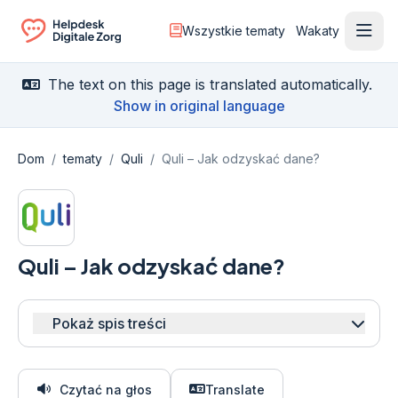
Wszystkie tematy
Wakaty
Otwó
Ga naar de homepagina
The text on this page is translated automatically.
Show in original language
Dom
/
tematy
/
Quli
/
Quli – Jak odzyskać dane?
Quli – Jak odzyskać dane?
Pokaż spis treści
Czytać na głos
Translate