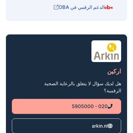
الدعم الرقمي في OBA
(opens in new window)
اركين
هل لديك سؤال لا يتعلق بالرعاية الصحية
الرقمية؟
020 - 5905000
Phone
arkin.nl
Website