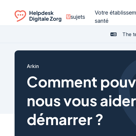
Votre établisse
sujets
santé
Ga naar de homepagina
The te
Arkin
Comment pouv
nous vous aider
démarrer ?