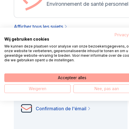
Environnement de santé personnel
Afficher tous les sujets
Privacy
Wij gebruiken cookies
We kunnen deze plaatsen voor analyse van onze bezoekersgegevens, 
onze website te verbeteren, gepersonaliseerde inhoud te tonen en om u
geweldige website-ervaring te bieden. Voor meer informatie over de co
die we gebruiken opent u de instellingen.
Digitale zelfhulp
Algemene instellingen
Accepteer alles
Weigeren
Nee, pas aan
Sécurité numérique
Confirmation de l'émail