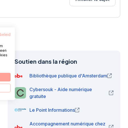
beleid
om
 een
okies
Soutien dans la région
Bibliothèque publique d'Amsterdam
(opens i
Cybersouk - Aide numérique
(opens 
gratuite
Le Point Informations
(opens in new window)
Accompagnement numérique chez
(opens 