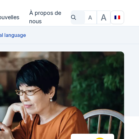
À propos de
A
uvelles
A
Qu'est-ce que tu cherches?
Taille du texte
Translat
nous
al language