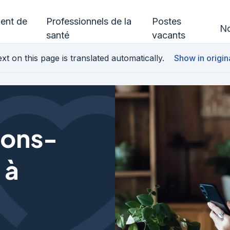
ment de
Professionnels de la
Postes
No
santé
vacants
xt on this page is translated automatically.
Show in origin
ons-
 à