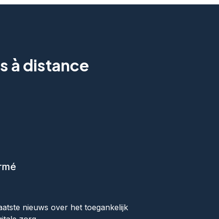
s à distance
ormé
ok
aatste nieuws over het toegankelijk