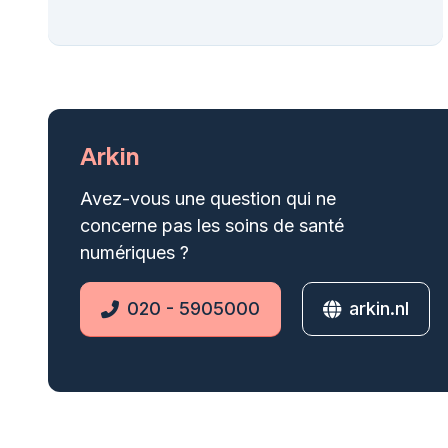
Arkin
Avez-vous une question qui ne
concerne pas les soins de santé
numériques ?
020 - 5905000
arkin.nl
Phone
Website