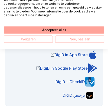
كيف أقوم بتفعيل تطبيق DigiD؟
bezoekersgegevens, om onze website te verbeteren,
gepersonaliseerde inhoud te tonen en om u een geweldige website-
ervaring te bieden. Voor meer informatie over de cookies die we
Hoe werkt machtigen via DigiD?
gebruiken opent u de instellingen.
Accepteer alles
Weigeren
Nee, pas aan
روابط مفيدة
DigiD in App Store
(opens in new window)
DigiD in Google Play Store
(opens in new window)
CheckID لـ DigiD
ترخيص DigiD