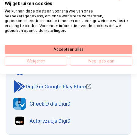
Jak aktywować aplikację DigiD?
Wij gebruiken cookies
We kunnen deze plaatsen voor analyse van onze
bezoekersgegevens, om onze website te verbeteren,
Hoe werkt machtigen via DigiD?
gepersonaliseerde inhoud te tonen en om u een geweldige website-
ervaring te bieden. Voor meer informatie over de cookies die we
gebruiken opent u de instellingen.
Accepteer alles
Przydatne linki
Weigeren
Nee, pas aan
DigiD in App Store
(opens in new window)
DigiD in Google Play Store
(opens in new window)
CheckID dla DigiD
Autoryzacja DigiD