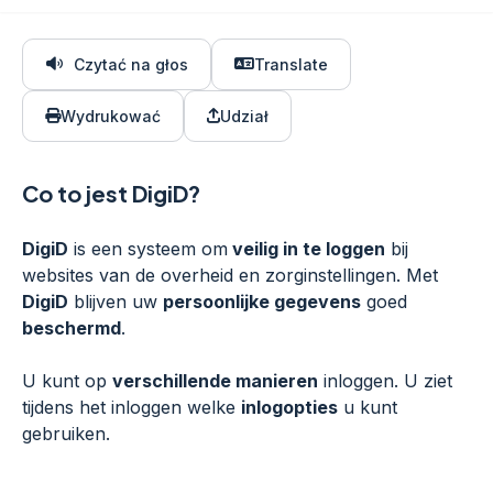
Czytać na głos
Translate
Wydrukować
Udział
Co to jest DigiD?
DigiD
is een systeem om
veilig in te loggen
bij
websites van de overheid en zorginstellingen. Met
DigiD
blijven uw
persoonlijke gegevens
goed
beschermd
.
U kunt op
verschillende manieren
inloggen. U ziet
tijdens het inloggen welke
inlogopties
u kunt
gebruiken.