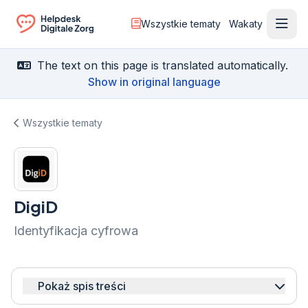
Wszystkie tematy
Wakaty
Otwó
Ga naar de homepagina
The text on this page is translated automatically.
Show in original language
Wszystkie tematy
DigiD
Identyfikacja cyfrowa
Pokaż spis treści