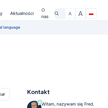
O
A
y
Aktualności
A
Czego szukasz?
Rozmiar czcionki
Translat
nas
al language
Kontakt
iał
Witam, nazywam się Fred.