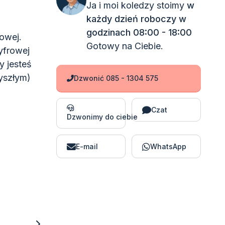
Ja i moi koledzy stoimy
w
każdy dzień roboczy w
godzinach 08:00 - 18:00
owej.
Gotowy na Ciebie.
yfrowej
y jesteś
yszłym)
Dzwonić 085 - 1304 575
Czat
Dzwonimy do ciebie
E-mail
WhatsApp