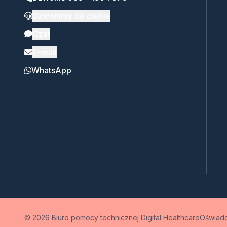
Dzwonimy do ciebie
Czat
E-mail
WhatsApp
© 2026 Biuro pomocy technicznej Digital Healthcare
Oświadc