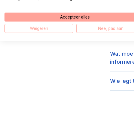
Wat is e
Accepteer alles
Waarom m
Weigeren
Nee, pas aan
delen?
Wat moet
informer
Wie legt