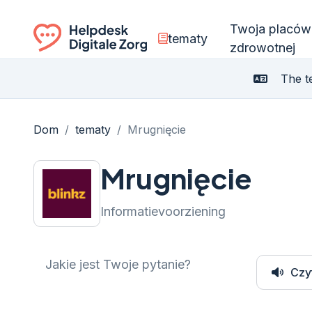
Twoja placów
tematy
zdrowotnej
Ga naar de homepagina
The te
Dom
/
tematy
/
Mrugnięcie
Mrugnięcie
Informatievoorziening
Jakie jest Twoje pytanie?
Czy