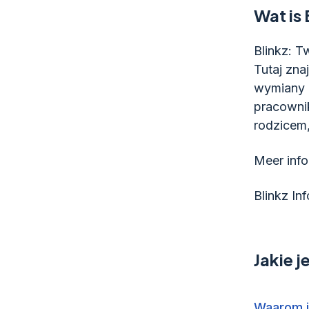
Wat is 
Blinkz: 
Tutaj zna
wymiany d
pracowni
rodzicem
Meer info
Blinkz In
Jakie j
Waarom i