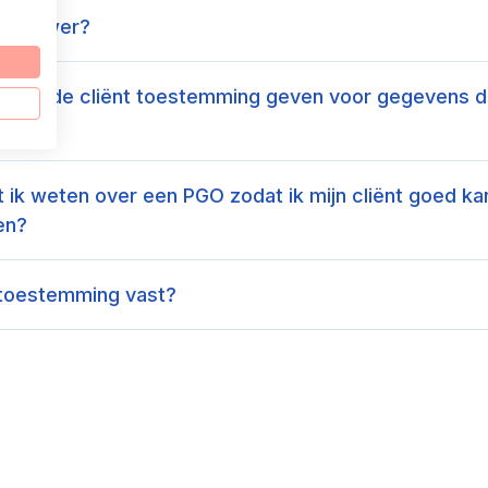
en viewer?
oet de cliënt toestemming geven voor gegevens die
 ik weten over een PGO zodat ik mijn cliënt goed ka
en?
 toestemming vast?