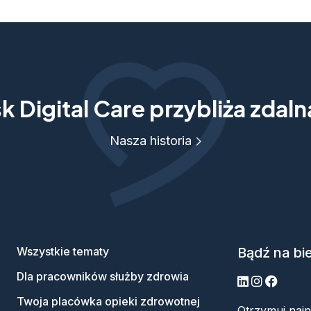
 Digital Care przybliża zdal
Nasza historia
Wszystkie tematy
Bądź na bi
Dla pracowników służby zdrowia
LinkedIn
Instagram
Facebo
Twoja placówka opieki zdrowotnej
Otrzymuj naj