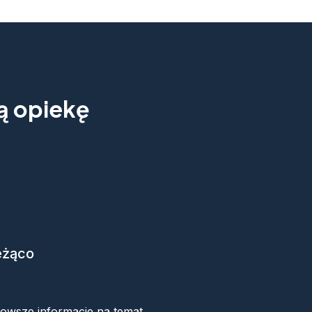
ną opiekę
eżąco
ok
nowsze informacje na temat