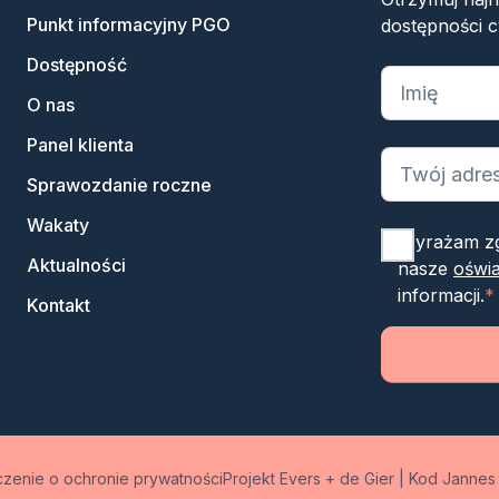
Punkt informacyjny PGO
dostępności c
Dostępność
„
*
” oznacza
O nas
Panel klienta
Sprawozdanie roczne
Wakaty
Wyrażam zg
Aktualności
nasze
oświa
informacji.
*
Kontakt
zenie o ochronie prywatności
Projekt Evers + de Gier
|
Kod Jannes